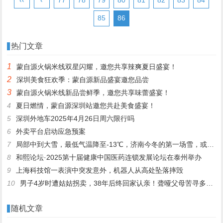
85
86
热门文章
1
蒙自源火锅米线双星闪耀，邀您共享辣爽夏日盛宴！
2
深圳美食狂欢季：蒙自源新品盛宴邀您品尝
3
蒙自源火锅米线新品尝鲜季，邀您共享味蕾盛宴！
4
夏日燃情，蒙自源深圳站邀您共赴美食盛宴！
5
深圳外地车2025年4月26日周六限行吗
6
外卖平台启动应急预案
7
局部中到大雪，最低气温降至-13℃，济南今冬的第一场雪，或跟去年同一时间！
8
和熙论坛·2025第十届健康中国医药连锁发展论坛在泰州举办
9
上海科技馆一表演中突发意外，机器人从高处坠落摔毁
10
男子4岁时遭姑姑拐卖，38年后终回家认亲！聋哑父母苦寻多年，母亲已抱憾离世丨红星寻人
随机文章