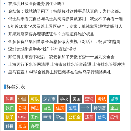
在深圳只买医保能办居住证吗？
金灿荣：我就纳了闷了！特朗普对这件事是认真的，为什么都觉得他是说着玩呢？
俄士兵未看完自己与乌士兵肉搏影像就落泪：我受不了再看一遍
5年近10家4A级及以上景区破产，专家：单纯靠景观很难吸引人
开果蔬店需要办理哪些证件？办理证件维护权益
金多多食品集团董事长马恩多做客央视《对话》，畅谈“穿越周期的力量”
深圳龙城街道举办“我们的年夜饭”活动
卸任黄山市委书记后，凌云参加了安徽省委十一届九次全会
上海闵行下水管网清理 上海市政排水管道疏通 上海排水管渠冲洗
皇马官宣！44球金靴得主姆巴佩将在伯纳乌举行颁奖典礼
标签列表
深圳
中国
可以
深圳市
学校
美国
查询
考试
城市
我们
公司
到达
自己
住房
医院
一个
特朗普
企业
孩子
中学
工作
申请
学生
公积金
违章
信息
疫情
科目
点击
办理