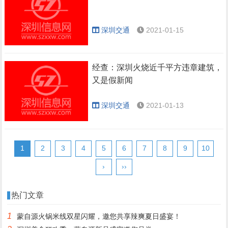
深圳交通
2021-01-15
经查：深圳火烧近千平方违章建筑，
又是假新闻
深圳交通
2021-01-13
1
2
3
4
5
6
7
8
9
10
›
››
热门文章
1
蒙自源火锅米线双星闪耀，邀您共享辣爽夏日盛宴！