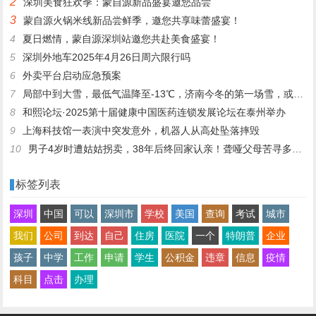
2
深圳美食狂欢季：蒙自源新品盛宴邀您品尝
3
蒙自源火锅米线新品尝鲜季，邀您共享味蕾盛宴！
4
夏日燃情，蒙自源深圳站邀您共赴美食盛宴！
5
深圳外地车2025年4月26日周六限行吗
6
外卖平台启动应急预案
7
局部中到大雪，最低气温降至-13℃，济南今冬的第一场雪，或跟去年同一时间！
8
和熙论坛·2025第十届健康中国医药连锁发展论坛在泰州举办
9
上海科技馆一表演中突发意外，机器人从高处坠落摔毁
10
男子4岁时遭姑姑拐卖，38年后终回家认亲！聋哑父母苦寻多年，母亲已抱憾离世丨红星寻人
标签列表
深圳
中国
可以
深圳市
学校
美国
查询
考试
城市
我们
公司
到达
自己
住房
医院
一个
特朗普
企业
孩子
中学
工作
申请
学生
公积金
违章
信息
疫情
科目
点击
办理