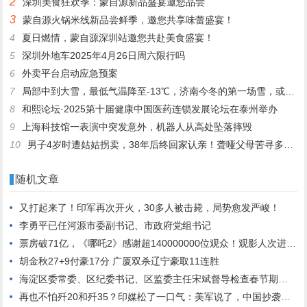
2
深圳美食狂欢季：蒙自源新品盛宴邀您品尝
3
蒙自源火锅米线新品尝鲜季，邀您共享味蕾盛宴！
4
夏日燃情，蒙自源深圳站邀您共赴美食盛宴！
5
深圳外地车2025年4月26日周六限行吗
6
外卖平台启动应急预案
7
局部中到大雪，最低气温降至-13℃，济南今冬的第一场雪，或跟去年同一时间！
8
和熙论坛·2025第十届健康中国医药连锁发展论坛在泰州举办
9
上海科技馆一表演中突发意外，机器人从高处坠落摔毁
10
男子4岁时遭姑姑拐卖，38年后终回家认亲！聋哑父母苦寻多年，母亲已抱憾离世丨红星寻人
随机文章
又打起来了！印军再次开火，30多人被击毙，局势愈发严峻！
李勇平已任河源市委副书记、市政府党组书记
票房破71亿，《哪吒2》感谢超140000000位观众！观影人次进入影史前二！饺子导演毛衣是爱马仕？出品方辟谣
胡金秋27+9付豪17分 广厦双杀辽宁豪取11连胜
海淀区委常委、区纪委书记、区监委主任宋斌督导检查春节期间服务保障工作
再也不怕歼20和歼35？印媒松了一口气：美军说了，中国抄袭半天全是错的