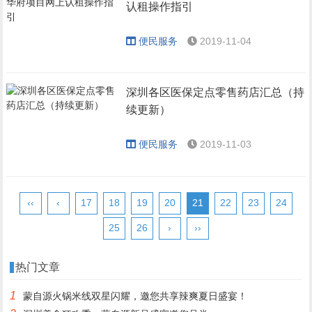
认租操作指引
便民服务
2019-11-04
深圳各区医保定点零售药店汇总（持
续更新）
便民服务
2019-11-03
‹‹
‹
17
18
19
20
21
22
23
24
25
26
›
››
热门文章
1
蒙自源火锅米线双星闪耀，邀您共享辣爽夏日盛宴！