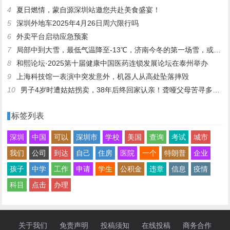
4
夏日燃情，蒙自源深圳站邀您共赴美食盛宴！
5
深圳外地车2025年4月26日周六限行吗
6
外卖平台启动应急预案
7
局部中到大雪，最低气温降至-13℃，济南今冬的第一场雪，或跟去年同一时间！
8
和熙论坛·2025第十届健康中国医药连锁发展论坛在泰州举办
9
上海科技馆一表演中突发意外，机器人从高处坠落摔毁
10
男子4岁时遭姑姑拐卖，38年后终回家认亲！聋哑父母苦寻多年，母亲已抱憾离世丨红星寻人
标签列表
深圳
中国
可以
深圳市
学校
美国
查询
考试
城市
我们
公司
到达
自己
住房
医院
一个
特朗普
企业
孩子
中学
工作
申请
学生
公积金
违章
信息
疫情
科目
点击
办理
关于我们
免责声明
投稿须知
在线投稿
商务合作