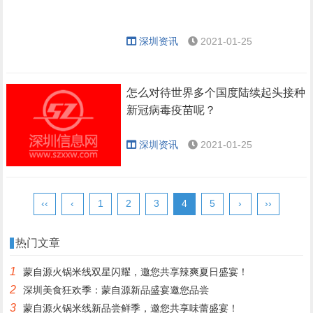
深圳资讯
2021-01-25
怎么对待世界多个国度陆续起头接种
新冠病毒疫苗呢？
深圳资讯
2021-01-25
‹‹
‹
1
2
3
4
5
›
››
热门文章
1
蒙自源火锅米线双星闪耀，邀您共享辣爽夏日盛宴！
2
深圳美食狂欢季：蒙自源新品盛宴邀您品尝
3
蒙自源火锅米线新品尝鲜季，邀您共享味蕾盛宴！