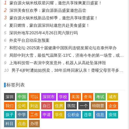
1
蒙自源火锅米线双星闪耀，邀您共享辣爽夏日盛宴！
2
深圳美食狂欢季：蒙自源新品盛宴邀您品尝
3
蒙自源火锅米线新品尝鲜季，邀您共享味蕾盛宴！
4
夏日燃情，蒙自源深圳站邀您共赴美食盛宴！
5
深圳外地车2025年4月26日周六限行吗
6
外卖平台启动应急预案
7
和熙论坛·2025第十届健康中国医药连锁发展论坛在泰州举办
8
局部中到大雪，最低气温降至-13℃，济南今冬的第一场雪，或跟去年同一时间！
9
上海科技馆一表演中突发意外，机器人从高处坠落摔毁
10
男子4岁时遭姑姑拐卖，38年后终回家认亲！聋哑父母苦寻多年，母亲已抱憾离世丨红星寻人
标签列表
深圳
中国
可以
深圳市
学校
美国
查询
考试
城市
我们
公司
到达
自己
住房
医院
一个
特朗普
企业
孩子
中学
工作
申请
学生
公积金
违章
信息
疫情
科目
点击
办理