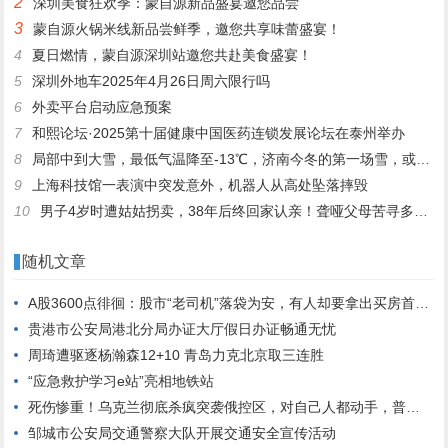
2
深圳美食狂欢季：蒙自源新品盛宴邀您品尝
3
蒙自源火锅米线新品尝鲜季，邀您共享味蕾盛宴！
4
夏日燃情，蒙自源深圳站邀您共赴美食盛宴！
5
深圳外地车2025年4月26日周六限行吗
6
外卖平台启动应急预案
7
和熙论坛·2025第十届健康中国医药连锁发展论坛在泰州举办
8
局部中到大雪，最低气温降至-13℃，济南今冬的第一场雪，或跟去年同一时间！
9
上海科技馆一表演中突发意外，机器人从高处坠落摔毁
10
男子4岁时遭姑姑拐卖，38年后终回家认亲！聋哑父母苦寻多年，母亲已抱憾离世丨红星寻人
随机文章
A股3600点徘徊：股市“老司机”落袋为安，有人却要拿出买房首付入市
贵港市公安局港北分局办证大厅假日办证畅通无忧
周琦遭驱逐杨瀚森12+10 青岛力克北京取三连胜
“应急救护学习e站”亮相地铁站
死伤惨重！乌克兰彻底杀疯突袭俄控区，对自己人都动手，普京或被逼斩首乌决策中心
邹城市公安局交通警察大队开展交通安全宣传活动