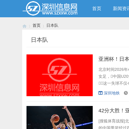
首页
新闻资
首页
日本队
日本队
›
›
亚洲杯！日本
北京时间2026
女足，中国U2
这一失球不仅
折点。 赛
深圳地铁
力。然而，
日...
42分大胜！亚
[搜狐体育战报]
的中国男篮经过四