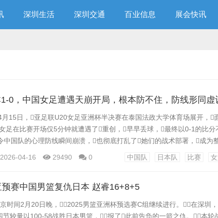
讯
深圳生活
深圳交通
百业信息
展会快讯
1-0，中国女足遭遇天崩开局，根本防不住，防线形同虚
年4月15日，亚足联U20女足亚洲杯半决赛在泰国法政大学体育场展开，
0女足在比赛开场仅5分钟就遭遇了重创，早早丢球，最终以0-1的比分
令中国队的心理防线瞬间崩溃，也彻底打乱了她们的战术部署，成为
前，中国U20女足在小组赛中表现出色，三战全胜且一球未失，展现出
2026-04-16
29490
0
中国队
日本队
比赛
女
面对本届赛事的夺冠热门日本队，中国队的防线在开场不久就暴露出脆弱的
预赛中国男篮复仇日本 赵睿16+8+5
北京时间2月20日晚，2025男篮亚洲杯预选赛C组继续进行。在深圳，
节较量以100-58战胜日本男篮，报了此前告负的一箭之仇。本轮