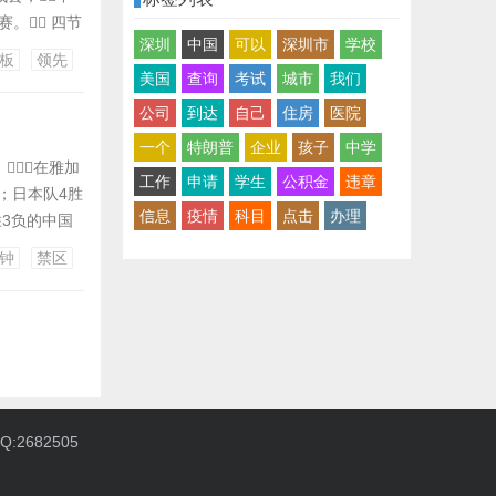
。 四节
深圳
中国
可以
深圳市
学校
胡金秋17分
板
领先
...
美国
查询
考试
城市
我们
公司
到达
自己
住房
医院
一个
特朗普
企业
孩子
中学
在雅加
工作
申请
学生
公积金
违章
；日本队4胜
信息
疫情
科目
点击
办理
胜3负的中国
、雅各布是出
钟
禁区
。第8
:2682505