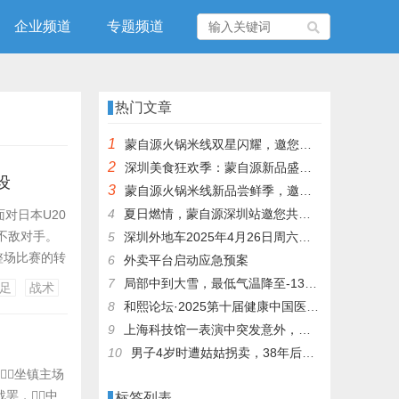
企业频道
专题频道
热门文章
1
蒙自源火锅米线双星闪耀，邀您共享辣爽夏日盛宴！
2
深圳美食狂欢季：蒙自源新品盛宴邀您品尝
设
3
蒙自源火锅米线新品尝鲜季，邀您共享味蕾盛宴！
4
夏日燃情，蒙自源深圳站邀您共赴美食盛宴！
面对日本U20
不敌对手。
5
深圳外地车2025年4月26日周六限行吗
整场比赛的转
6
外卖平台启动应急预案
强大的防守能
7
局部中到大雪，最低气温降至-13℃，济南今冬的第一场雪，或跟去年同一时间！
足
战术
一面。
8
和熙论坛·2025第十届健康中国医药连锁发展论坛在泰州举办
9
上海科技馆一表演中突发意外，机器人从高处坠落摔毁
10
男子4岁时遭姑姑拐卖，38年后终回家认亲！聋哑父母苦寻多年，母亲已抱憾离世丨红星寻人
坐镇主场
战罢，中
标签列表