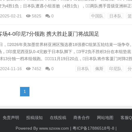
为4胜1负；日本队遭遇小组首败（4胜1负），两队携手晋级亚洲杯正赛
12、31-21、19-12和31-13（中国队在前）。中国队6人得分上双，
2025-02-21
5825
0
中国队
日本队
篮
6分8篮板5助攻，曾凡博13分2抢断4盖帽，周琦11分7篮板3盖帽，徐
客场4-0印尼7分领跑 携大胜赴厦门将战国足
5日，2026年美加墨世界杯亚洲区预选赛18强赛C组第五轮结束一场争夺。
，印度尼西亚队0-4完败于日本队脚下，3平2负不胜积3分在本组垫底
1球13分独一档本组领跑。11月19日20点，日本队将作客厦门对阵2
，印尼首发阵容中有多达9位归化球员，并且都是来自荷兰，只有基多
2024-11-16
7452
0
日本队
佩斯
印尼队
分
方面先发11人则全部都是在欧洲联赛效力的球员。 比赛在大雨中开始
冒...
1
免责声明
投稿须知
在线投稿
商务合作
网站地图
客服QQ
Powered By www.szxxw.com |
粤ICP备17886518号-8
|