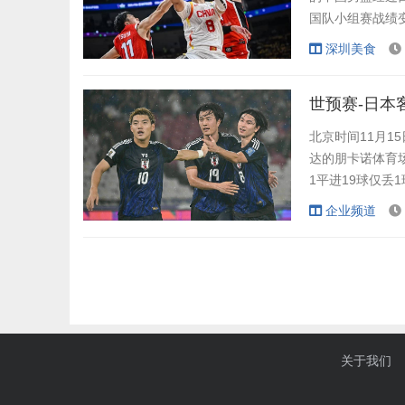
国队小组赛战绩变
的具体比分为19-
深圳美食
5篮板，赵睿1
世预赛-日本
北京时间11月1
达的朋卡诺体育场
1平进19球仅丢
队。 此役
企业频道
生于印尼；日本队
分钟，印尼队后防
关于我们