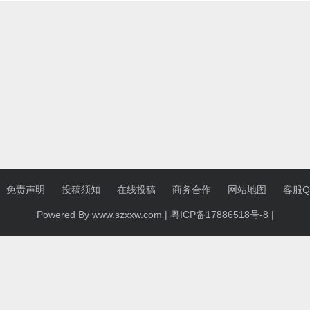
免责声明
投稿须知
在线投稿
商务合作
网站地图
客服QQ
Powered By www.szxxw.com |
粤ICP备17886518号-8
|