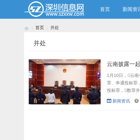
首页
新闻资
首页
并处
并处
›
›
云南披露一起
1月10日，
罪、串通投标罪
投标罪，数罪并
没收上缴国库，
新闻资讯
王某某保持的不
贿赂资金达401.15