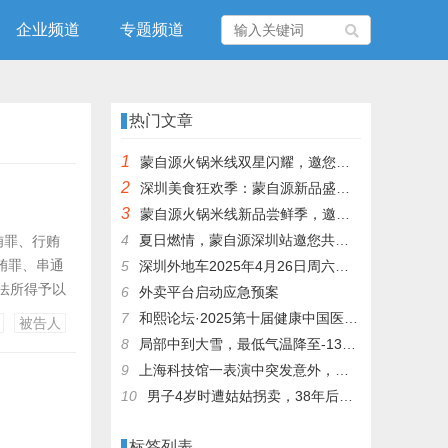
企业频道
专题频道
热门文章
1
蒙自源火锅米线双星闪耀，邀您共享辣爽夏日盛宴！
2
深圳美食狂欢季：蒙自源新品盛宴邀您品尝
3
蒙自源火锅米线新品尝鲜季，邀您共享味蕾盛宴！
4
夏日燃情，蒙自源深圳站邀您共赴美食盛宴！
贿罪、行贿
贿罪、串通
5
深圳外地车2025年4月26日周六限行吗
违法所得予以
6
外卖平台启动应急预案
明某医院院长
7
和熙论坛·2025第十届健康中国医药连锁发展论坛在泰州举办
被告人
项目，收受
8
局部中到大雪，最低气温降至-13℃，济南今冬的第一场雪，或跟去年同一时间！
9
上海科技馆一表演中突发意外，机器人从高处坠落摔毁
10
男子4岁时遭姑姑拐卖，38年后终回家认亲！聋哑父母苦寻多年，母亲已抱憾离世丨红星寻人
标签列表