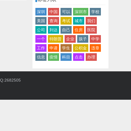
深圳
中国
可以
深圳市
学校
美国
查询
考试
城市
我们
公司
到达
自己
住房
医院
一个
特朗普
企业
孩子
中学
工作
申请
学生
公积金
违章
信息
疫情
科目
点击
办理
:2682505