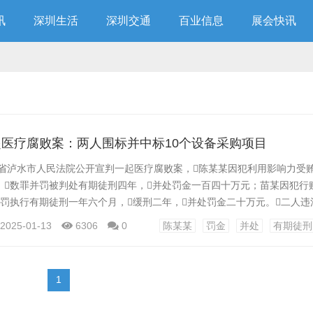
讯
深圳生活
深圳交通
百业信息
展会快讯
医疗腐败案：两人围标并中标10个设备采购项目
云南省泸水市人民法院公开宣判一起医疗腐败案，陈某某因犯利用影响力受
，数罪并罚被判处有期徒刑四年，并处罚金一百四十万元；苗某因犯行
罚执行有期徒刑一年六个月，缓刑二年，并处罚金二十万元。二人
不足部分继续追缴。 2019年初至2022年12月，陈某某利用与时任昆
2025-01-13
6306
0
陈某某
罚金
并处
有期徒刑
正当男女关系，利用王某某的职务影响力，先后帮助多家公司违规获取
万元。2015年初至...
1