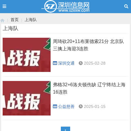
首页
上海队
上海队
周琦砍20+11布莱德索21分 北京队
›
›
三擒上海迎3连胜
深圳交通
2025-02-28
弗格32+6洛夫顿伤缺 辽宁终结上海
16连胜
公益慈善
2025-01-15
1