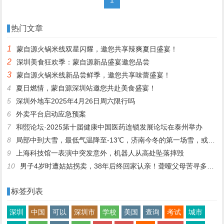
热门文章
1
蒙自源火锅米线双星闪耀，邀您共享辣爽夏日盛宴！
2
深圳美食狂欢季：蒙自源新品盛宴邀您品尝
3
蒙自源火锅米线新品尝鲜季，邀您共享味蕾盛宴！
4
夏日燃情，蒙自源深圳站邀您共赴美食盛宴！
5
深圳外地车2025年4月26日周六限行吗
6
外卖平台启动应急预案
7
和熙论坛·2025第十届健康中国医药连锁发展论坛在泰州举办
8
局部中到大雪，最低气温降至-13℃，济南今冬的第一场雪，或跟去年同一时间！
9
上海科技馆一表演中突发意外，机器人从高处坠落摔毁
10
男子4岁时遭姑姑拐卖，38年后终回家认亲！聋哑父母苦寻多年，母亲已抱憾离世丨红星寻人
标签列表
深圳
中国
可以
深圳市
学校
美国
查询
考试
城市