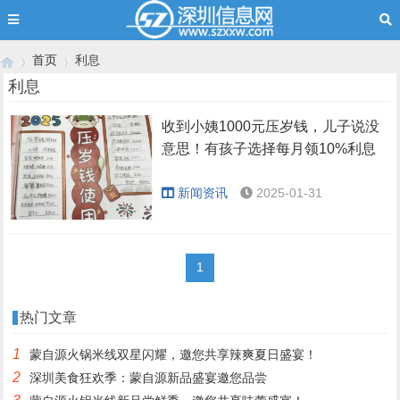
首页
利息
利息
收到小姨1000元压岁钱，儿子说没
›
›
意思！有孩子选择每月领10%利息
新闻资讯
2025-01-31
1
热门文章
1
蒙自源火锅米线双星闪耀，邀您共享辣爽夏日盛宴！
2
深圳美食狂欢季：蒙自源新品盛宴邀您品尝