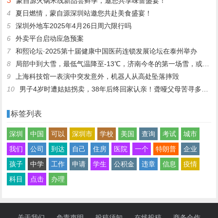
3
蒙自源火锅米线新品尝鲜季，邀您共享味蕾盛宴！
4
夏日燃情，蒙自源深圳站邀您共赴美食盛宴！
5
深圳外地车2025年4月26日周六限行吗
6
外卖平台启动应急预案
7
和熙论坛·2025第十届健康中国医药连锁发展论坛在泰州举办
8
局部中到大雪，最低气温降至-13℃，济南今冬的第一场雪，或跟去年同一时间！
9
上海科技馆一表演中突发意外，机器人从高处坠落摔毁
10
男子4岁时遭姑姑拐卖，38年后终回家认亲！聋哑父母苦寻多年，母亲已抱憾离世丨红星寻人
标签列表
深圳
中国
可以
深圳市
学校
美国
查询
考试
城市
我们
公司
到达
自己
住房
医院
一个
特朗普
企业
孩子
中学
工作
申请
学生
公积金
违章
信息
疫情
科目
点击
办理
关于我们
免责声明
投稿须知
在线投稿
商务合作