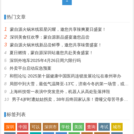
热门文章
1
蒙自源火锅米线双星闪耀，邀您共享辣爽夏日盛宴！
2
深圳美食狂欢季：蒙自源新品盛宴邀您品尝
3
蒙自源火锅米线新品尝鲜季，邀您共享味蕾盛宴！
4
夏日燃情，蒙自源深圳站邀您共赴美食盛宴！
5
深圳外地车2025年4月26日周六限行吗
6
外卖平台启动应急预案
7
和熙论坛·2025第十届健康中国医药连锁发展论坛在泰州举办
8
局部中到大雪，最低气温降至-13℃，济南今冬的第一场雪，或跟去年同一时间！
9
上海科技馆一表演中突发意外，机器人从高处坠落摔毁
10
男子4岁时遭姑姑拐卖，38年后终回家认亲！聋哑父母苦寻多年，母亲已抱憾离世丨红星寻人
标签列表
深圳
中国
可以
深圳市
学校
美国
查询
考试
城市