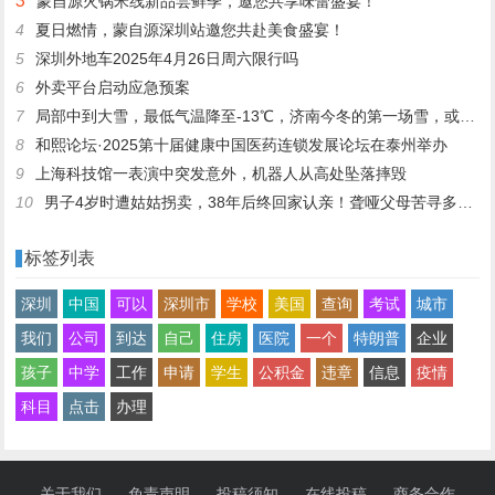
3
蒙自源火锅米线新品尝鲜季，邀您共享味蕾盛宴！
4
夏日燃情，蒙自源深圳站邀您共赴美食盛宴！
5
深圳外地车2025年4月26日周六限行吗
6
外卖平台启动应急预案
7
局部中到大雪，最低气温降至-13℃，济南今冬的第一场雪，或跟去年同一时间！
8
和熙论坛·2025第十届健康中国医药连锁发展论坛在泰州举办
9
上海科技馆一表演中突发意外，机器人从高处坠落摔毁
10
男子4岁时遭姑姑拐卖，38年后终回家认亲！聋哑父母苦寻多年，母亲已抱憾离世丨红星寻人
标签列表
深圳
中国
可以
深圳市
学校
美国
查询
考试
城市
我们
公司
到达
自己
住房
医院
一个
特朗普
企业
孩子
中学
工作
申请
学生
公积金
违章
信息
疫情
科目
点击
办理
关于我们
免责声明
投稿须知
在线投稿
商务合作