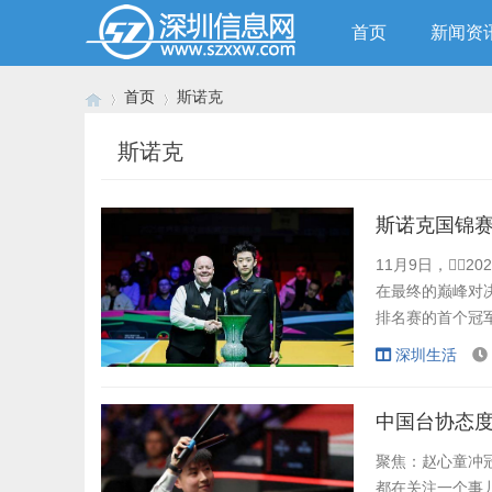
首页
新闻资
首页
斯诺克
斯诺克
›
›
斯诺克国锦赛
11月9日，
在最终的巅峰对决
排名赛的首个冠军
达、特鲁姆普、巴
深圳生活
的高强度对抗中突
出对斯诺克...
中国台协态
聚焦：赵心童冲冠
都在关注一个事儿