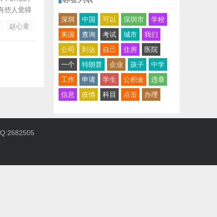
有些人觉得
深圳
中国
可以
深圳市
学校
段时间中台协的
赵心童
...
美国
查询
考试
城市
我们
公司
到达
自己
住房
医院
一个
特朗普
企业
孩子
中学
工作
申请
学生
公积金
违章
信息
疫情
科目
点击
办理
:2682505