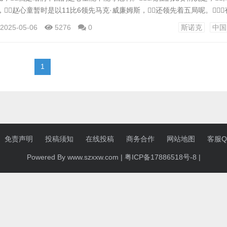
赵心童暂时是以11比6领先马克·威廉姆斯，还领先着五局呢。
结束战斗了，提前一个阶段就分出胜负了。 不过呢，这
2025-05-06
5276
0
斯诺克
中国
他们发的那个官方公告有点奇怪，说是置顶了一个关于假球的通知，
1
免责声明
投稿须知
在线投稿
商务合作
网站地图
客服QQ
Powered By www.szxxw.com |
粤ICP备17886518号-8
|