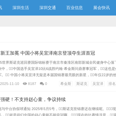
讯
深圳生活
深圳交通
百业信息
展会快讯
新王加冕 中国小将吴宜泽南京登顶夺生涯首冠
2025世界斯诺克巡回赛国际锦标赛于南京市秦淮区南部新城全民健身中心落下
中，中国选手吴宜泽10比6战胜约翰·希金斯问鼎赛事冠军，这也
。 中国小将吴宜泽无疑是本届国锦赛最亮眼的新星，年仅22岁的
里・霍金斯、赵心童等四位TOP16的顶尖高手。对手风格迥异，
2025-11-10
8187
0
希金斯
斯诺克
吴宜泽
排名
围，吴宜泽的决赛席位含金量十足。刚刚转职业只有4年的吴宜泽，
度强硬！不支持赵心童，争议持续
与中台协假球通知 2025年5月5号，斯诺克世锦赛还在继续呢。
，就是咱们中国的赵心童能不能夺冠啊。现在的比赛情况是，