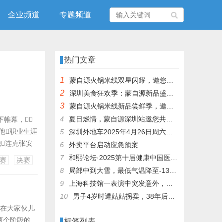
企业频道
专题频道
热门文章
1
蒙自源火锅米线双星闪耀，邀您共享辣爽夏日盛宴！
2
深圳美食狂欢季：蒙自源新品盛宴邀您品尝
3
蒙自源火锅米线新品尝鲜季，邀您共享味蕾盛宴！
4
夏日燃情，蒙自源深圳站邀您共赴美食盛宴！
帷幕，
是他职业生涯
5
深圳外地车2025年4月26日周六限行吗
他连克张安
6
外卖平台启动应急预案
能在如此密集
7
和熙论坛·2025第十届健康中国医药连锁发展论坛在泰州举办
赛
决赛
不仅展现
8
局部中到大雪，最低气温降至-13℃，济南今冬的第一场雪，或跟去年同一时间！
9
上海科技馆一表演中突发意外，机器人从高处坠落摔毁
10
男子4岁时遭姑姑拐卖，38年后终回家认亲！聋哑父母苦寻多年，母亲已抱憾离世丨红星寻人
现在大家伙儿
两个阶段的
标签列表