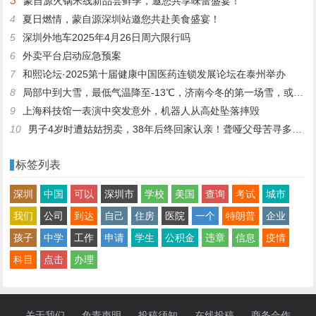
3
蒙自源火锅米线新品尝鲜季，邀您共享味蕾盛宴！
4
夏日燃情，蒙自源深圳站邀您共赴美食盛宴！
5
深圳外地车2025年4月26日周六限行吗
6
外卖平台启动应急预案
7
和熙论坛·2025第十届健康中国医药连锁发展论坛在泰州举办
8
局部中到大雪，最低气温降至-13℃，济南今冬的第一场雪，或跟去年同一时间！
9
上海科技馆一表演中突发意外，机器人从高处坠落摔毁
10
男子4岁时遭姑姑拐卖，38年后终回家认亲！聋哑父母苦寻多年，母亲已抱憾离世丨红星寻人
标签列表
深圳
中国
可以
深圳市
学校
美国
查询
考试
城市
我们
公司
到达
自己
住房
医院
一个
特朗普
企业
孩子
中学
工作
申请
学生
公积金
违章
信息
疫情
科目
点击
办理
关于我们
免责声明
投稿须知
在线投稿
商务合作