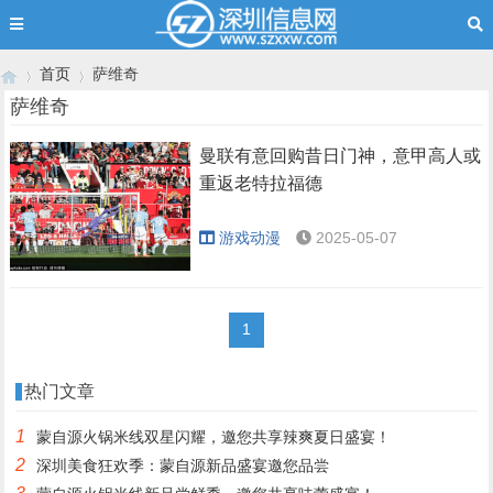
首页
萨维奇
萨维奇
曼联有意回购昔日门神，意甲高人或
›
›
重返老特拉福德
游戏动漫
2025-05-07
1
热门文章
1
蒙自源火锅米线双星闪耀，邀您共享辣爽夏日盛宴！
2
深圳美食狂欢季：蒙自源新品盛宴邀您品尝