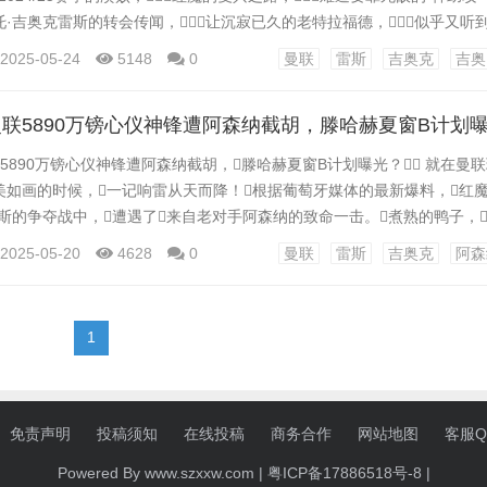
·吉奥克雷斯的转会传闻，让沉寂已久的老特拉福德，似乎又听
这哨音能否吹响曼联反攻的号角，还得看北伦敦的阿森纳如何“配合”了
2025-05-24
5148
0
曼联
雷斯
吉奥克
吉奥
渊与吉奥克雷斯的朝阳 咱们先给各位看官捋捋这赛季曼联的“惨状”。...
联5890万镑心仪神锋遭阿森纳截胡，滕哈赫夏窗B计划
联5890万镑心仪神锋遭阿森纳截胡，滕哈赫夏窗B计划曝光？ 就在曼
如画的时候，一记响雷从天而降！根据葡萄牙媒体的最新爆料，红
斯的争夺战中，遭遇了来自老对手阿森纳的致命一击。煮熟的鸭子，
这笔价值近5890万英镑的交易，无疑给曼联的夏季引援蒙上了一层厚
2025-05-20
4628
0
曼联
雷斯
吉奥克
阿森
赫的排兵布阵，再次面临严峻考验。 一、何方神圣？吉奥克雷斯凭
雷...
1
免责声明
投稿须知
在线投稿
商务合作
网站地图
客服QQ
Powered By www.szxxw.com |
粤ICP备17886518号-8
|