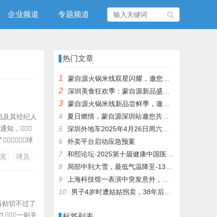
企业频道
专题频道
热门文章
1
蒙自源火锅米线双星闪耀，邀您共享辣爽夏日盛宴！
2
深圳美食狂欢季：蒙自源新品盛宴邀您品尝
3
蒙自源火锅米线新品尝鲜季，邀您共享味蕾盛宴！
4
夏日燃情，蒙自源深圳站邀您共赴美食盛宴！
球员及其经纪人
通知，
5
深圳外地车2025年4月26日周六限行吗
，球
6
外卖平台启动应急预案
欧元的价格放
7
和熙论坛·2025第十届健康中国医药连锁发展论坛在泰州举办
克
球员
示只是承诺不
8
局部中到大雪，最低气温降至-13℃，济南今冬的第一场雪，或跟去年同一时间！
9
上海科技馆一表演中突发意外，机器人从高处坠落摔毁
10
男子4岁时遭姑姑拐卖，38年后终回家认亲！聋哑父母苦寻多年，母亲已抱憾离世丨红星寻人
怕再贴切不过了
？一则关
标签列表