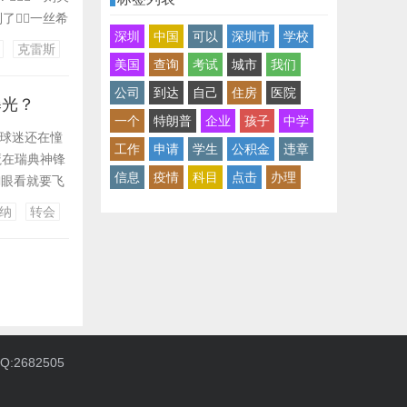
到了一丝希
深圳
中国
可以
深圳市
学校
。 背
克雷斯
美国
查询
考试
城市
我们
公司
到达
自己
住房
医院
曝光？
一个
特朗普
企业
孩子
中学
联球迷还在憧
工作
申请
学生
公积金
违章
魔在瑞典神锋
信息
疫情
科目
点击
办理
眼看就要飞
厚的阴影，
纳
转会
啥引两强竞
:2682505