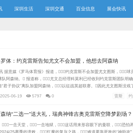
讯
深圳生活
深圳交通
百业信息
展会快讯
手罗体：约克雷斯告知尤文不会加盟，他想去阿森纳
日讯 据意媒《罗马体育报》报道，约克雷斯不会加盟尤文图斯，
队阿森纳。 报道称，尤文总经理科莫利已经收到约克雷斯团队明确
“君子协议”离队加盟阿森纳，以征战英超联赛。因此尤文图斯没戏了
 据此前报道，约克雷斯经纪人表示葡体承诺会以6000万+1000万
2025-06-19
5797
0
雷斯
约
葡萄牙体育总裁瓦兰达斯却在之后否认与球员阵营达成君子协议，表
..
森纳“二选一”送大礼，瑞典神锋吉奥克雷斯空降梦剧场？
一念天堂，一念地狱，这话用来形容眼下的曼联，恐
2024/25赛季的溃败，红魔的复兴之路，难道要靠死敌的“神助攻”