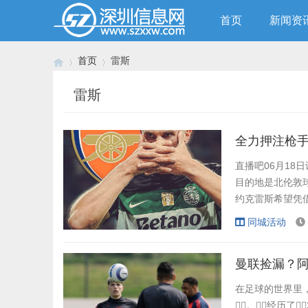
首页
新闻资
首页
雷斯
雷斯
›
›
全力押注枪
直播吧06月18
目的地是北伦敦球
约克雷斯希望凭借
员不会来到意甲。
同城活动
球员离队，
会要1亿。 而除.
曼联捡漏？阿
在足球的世界里，
。经历了