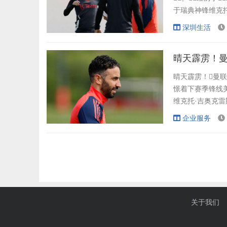
于瑞典神锋维克托
望的哨音。而
深圳生活
景铺垫：曼联的深
晴天霹雳！曼
晴天霹雳！曼
憬着下赛季锋线美
维克托·吉奥克雷
到酋长球场了！
企业服务
也让主教练滕哈
折腰 维克托·吉奥克
关于我们