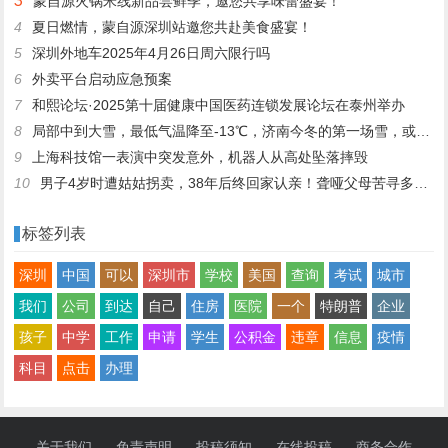
3
蒙自源火锅米线新品尝鲜季，邀您共享味蕾盛宴！
4
夏日燃情，蒙自源深圳站邀您共赴美食盛宴！
5
深圳外地车2025年4月26日周六限行吗
6
外卖平台启动应急预案
7
和熙论坛·2025第十届健康中国医药连锁发展论坛在泰州举办
8
局部中到大雪，最低气温降至-13℃，济南今冬的第一场雪，或跟去年同一时间！
9
上海科技馆一表演中突发意外，机器人从高处坠落摔毁
10
男子4岁时遭姑姑拐卖，38年后终回家认亲！聋哑父母苦寻多年，母亲已抱憾离世丨红星寻人
标签列表
深圳
中国
可以
深圳市
学校
美国
查询
考试
城市
我们
公司
到达
自己
住房
医院
一个
特朗普
企业
孩子
中学
工作
申请
学生
公积金
违章
信息
疫情
科目
点击
办理
关于我们
免责声明
投稿须知
在线投稿
商务合作