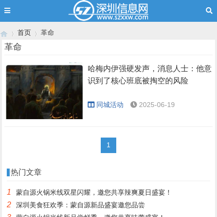
首页
革命
革命
哈梅内伊强硬发声，消息人士：他意
›
›
识到了核心班底被掏空的风险
同城活动
2025-06-19
1
热门文章
1
蒙自源火锅米线双星闪耀，邀您共享辣爽夏日盛宴！
2
深圳美食狂欢季：蒙自源新品盛宴邀您品尝