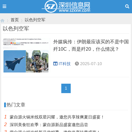
首页
以色列空军
以色列空军
外媒疯传：伊朗最应该买的不是中国
›
›
歼10C，而是歼20，什么情况？
IT科技
2025-07-10
1
热门文章
1
蒙自源火锅米线双星闪耀，邀您共享辣爽夏日盛宴！
2
深圳美食狂欢季：蒙自源新品盛宴邀您品尝