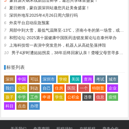
3
蒙自源火锅米线新品尝鲜季，邀您共享味蕾盛宴！
4
夏日燃情，蒙自源深圳站邀您共赴美食盛宴！
5
深圳外地车2025年4月26日周六限行吗
6
外卖平台启动应急预案
7
局部中到大雪，最低气温降至-13℃，济南今冬的第一场雪，或跟去年同一时间！
8
和熙论坛·2025第十届健康中国医药连锁发展论坛在泰州举办
9
上海科技馆一表演中突发意外，机器人从高处坠落摔毁
10
男子4岁时遭姑姑拐卖，38年后终回家认亲！聋哑父母苦寻多年，母亲已抱憾离世丨红星寻人
标签列表
深圳
中国
可以
深圳市
学校
美国
查询
考试
城市
我们
公司
到达
自己
住房
医院
一个
特朗普
企业
孩子
中学
工作
申请
学生
公积金
违章
信息
疫情
科目
点击
办理
关于我们
免责声明
投稿须知
在线投稿
商务合作