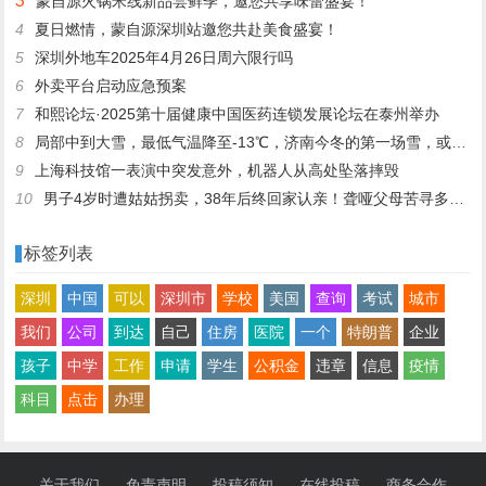
3
蒙自源火锅米线新品尝鲜季，邀您共享味蕾盛宴！
4
夏日燃情，蒙自源深圳站邀您共赴美食盛宴！
5
深圳外地车2025年4月26日周六限行吗
6
外卖平台启动应急预案
7
和熙论坛·2025第十届健康中国医药连锁发展论坛在泰州举办
8
局部中到大雪，最低气温降至-13℃，济南今冬的第一场雪，或跟去年同一时间！
9
上海科技馆一表演中突发意外，机器人从高处坠落摔毁
10
男子4岁时遭姑姑拐卖，38年后终回家认亲！聋哑父母苦寻多年，母亲已抱憾离世丨红星寻人
标签列表
深圳
中国
可以
深圳市
学校
美国
查询
考试
城市
我们
公司
到达
自己
住房
医院
一个
特朗普
企业
孩子
中学
工作
申请
学生
公积金
违章
信息
疫情
科目
点击
办理
关于我们
免责声明
投稿须知
在线投稿
商务合作