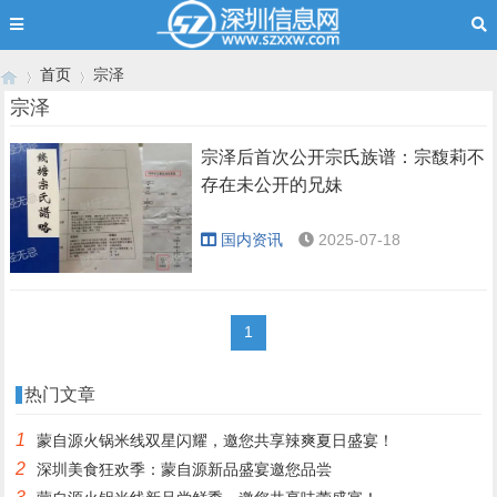
首页
宗泽
宗泽
宗泽后首次公开宗氏族谱：宗馥莉不
›
›
存在未公开的兄妹
国内资讯
2025-07-18
1
热门文章
1
蒙自源火锅米线双星闪耀，邀您共享辣爽夏日盛宴！
2
深圳美食狂欢季：蒙自源新品盛宴邀您品尝