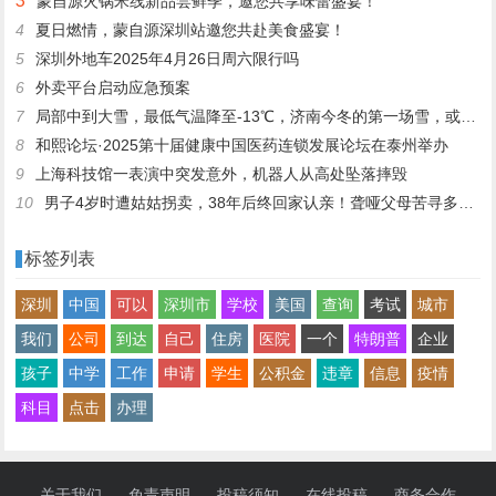
3
蒙自源火锅米线新品尝鲜季，邀您共享味蕾盛宴！
4
夏日燃情，蒙自源深圳站邀您共赴美食盛宴！
5
深圳外地车2025年4月26日周六限行吗
6
外卖平台启动应急预案
7
局部中到大雪，最低气温降至-13℃，济南今冬的第一场雪，或跟去年同一时间！
8
和熙论坛·2025第十届健康中国医药连锁发展论坛在泰州举办
9
上海科技馆一表演中突发意外，机器人从高处坠落摔毁
10
男子4岁时遭姑姑拐卖，38年后终回家认亲！聋哑父母苦寻多年，母亲已抱憾离世丨红星寻人
标签列表
深圳
中国
可以
深圳市
学校
美国
查询
考试
城市
我们
公司
到达
自己
住房
医院
一个
特朗普
企业
孩子
中学
工作
申请
学生
公积金
违章
信息
疫情
科目
点击
办理
关于我们
免责声明
投稿须知
在线投稿
商务合作