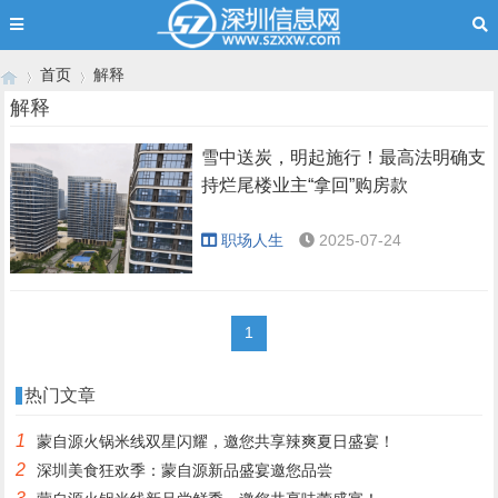
首页
解释
解释
雪中送炭，明起施行！最高法明确支
›
›
持烂尾楼业主“拿回”购房款
职场人生
2025-07-24
1
热门文章
1
蒙自源火锅米线双星闪耀，邀您共享辣爽夏日盛宴！
2
深圳美食狂欢季：蒙自源新品盛宴邀您品尝