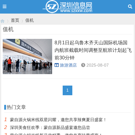
首页
值机
值机
8月1日起乌鲁木齐天山国际机场国
›
›
内航班截载时间调整至航班计划起飞
前30分钟
旅游酒店
2025-08-07
1
热门文章
1
蒙自源火锅米线双星闪耀，邀您共享辣爽夏日盛宴！
2
深圳美食狂欢季：蒙自源新品盛宴邀您品尝