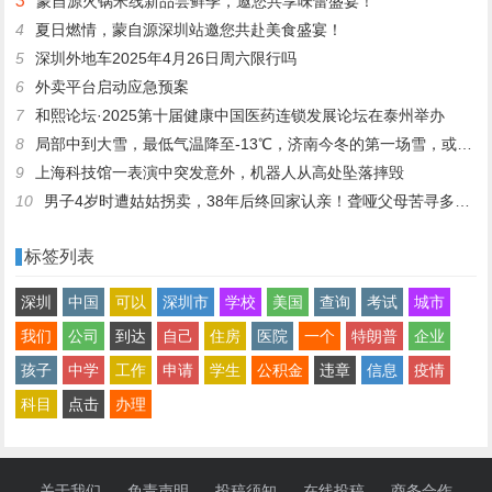
3
蒙自源火锅米线新品尝鲜季，邀您共享味蕾盛宴！
4
夏日燃情，蒙自源深圳站邀您共赴美食盛宴！
5
深圳外地车2025年4月26日周六限行吗
6
外卖平台启动应急预案
7
和熙论坛·2025第十届健康中国医药连锁发展论坛在泰州举办
8
局部中到大雪，最低气温降至-13℃，济南今冬的第一场雪，或跟去年同一时间！
9
上海科技馆一表演中突发意外，机器人从高处坠落摔毁
10
男子4岁时遭姑姑拐卖，38年后终回家认亲！聋哑父母苦寻多年，母亲已抱憾离世丨红星寻人
标签列表
深圳
中国
可以
深圳市
学校
美国
查询
考试
城市
我们
公司
到达
自己
住房
医院
一个
特朗普
企业
孩子
中学
工作
申请
学生
公积金
违章
信息
疫情
科目
点击
办理
关于我们
免责声明
投稿须知
在线投稿
商务合作