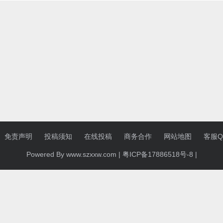
免责声明
投稿须知
在线投稿
商务合作
网站地图
客服QQ
Powered By www.szxxw.com |
粤ICP备17886518号-8
|