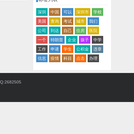
深圳
中国
可以
深圳市
学校
美国
查询
考试
城市
我们
公司
到达
自己
住房
医院
一个
特朗普
企业
孩子
中学
工作
申请
学生
公积金
违章
信息
疫情
科目
点击
办理
:2682505