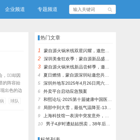
企业频道
专题频道
热门文章
1
蒙自源火锅米线双星闪耀，邀您共享辣爽夏日盛宴！
2
深圳美食狂欢季：蒙自源新品盛宴邀您品尝
3
蒙自源火锅米线新品尝鲜季，邀您共享味蕾盛宴！
4
夏日燃情，蒙自源深圳站邀您共赴美食盛宴！
，却因
特塔的阵容始
5
深圳外地车2025年4月26日周六限行吗
表现出色的边
6
外卖平台启动应急预案
病名单可谓惨
7
和熙论坛·2025第十届健康中国医药连锁发展论坛在泰州举办
病
球队
频繁调整阵容
8
局部中到大雪，最低气温降至-13℃，济南今冬的第一场雪，或跟去年同一时间！
9
上海科技馆一表演中突发意外，机器人从高处坠落摔毁
10
男子4岁时遭姑姑拐卖，38年后终回家认亲！聋哑父母苦寻多年，母亲已抱憾离世丨红星寻人
标签列表