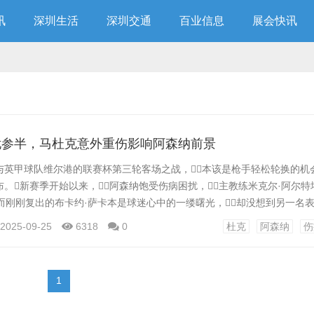
讯
深圳生活
深圳交通
百业信息
展会快讯
忧参半，马杜克意外重伤影响阿森纳前景
与英甲球队维尔港的联赛杯第三轮客场之战，本该是枪手轻松轮换的机会
。新赛季开始以来，阿森纳饱受伤病困扰，主教练米克尔·阿尔
而刚刚复出的布卡约·萨卡本是球迷心中的一缕曙光，却没想到另一名
遭遇重伤，为球队前景蒙上了阴影。 回顾本赛季，阿森纳的伤
2025-09-25
6318
0
杜克
阿森纳
伤
利巴、马丁·厄德高、凯·哈弗茨等核心球员接连缺阵，阿尔特塔面临着
立稳定的战术体系。...
1