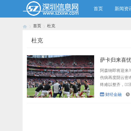
首页
新闻资
首页
杜克
杜克
›
›
萨卡归来喜
阿森纳即将迎来
伤病再度阴云密布
终难以整齐，
锋诺尼·马杜克却
财经金融
烈，威廉·萨
的挑战，难以建