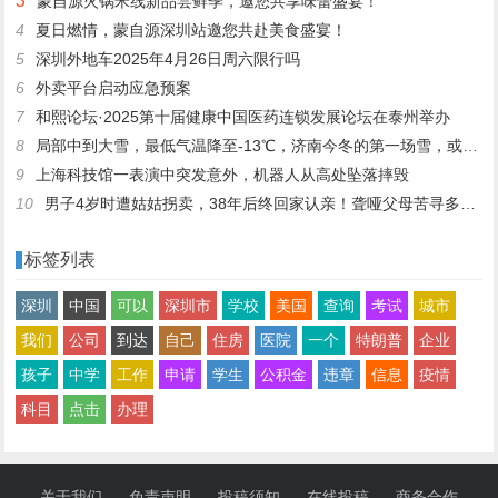
3
蒙自源火锅米线新品尝鲜季，邀您共享味蕾盛宴！
4
夏日燃情，蒙自源深圳站邀您共赴美食盛宴！
5
深圳外地车2025年4月26日周六限行吗
6
外卖平台启动应急预案
7
和熙论坛·2025第十届健康中国医药连锁发展论坛在泰州举办
8
局部中到大雪，最低气温降至-13℃，济南今冬的第一场雪，或跟去年同一时间！
9
上海科技馆一表演中突发意外，机器人从高处坠落摔毁
10
男子4岁时遭姑姑拐卖，38年后终回家认亲！聋哑父母苦寻多年，母亲已抱憾离世丨红星寻人
标签列表
深圳
中国
可以
深圳市
学校
美国
查询
考试
城市
我们
公司
到达
自己
住房
医院
一个
特朗普
企业
孩子
中学
工作
申请
学生
公积金
违章
信息
疫情
科目
点击
办理
关于我们
免责声明
投稿须知
在线投稿
商务合作