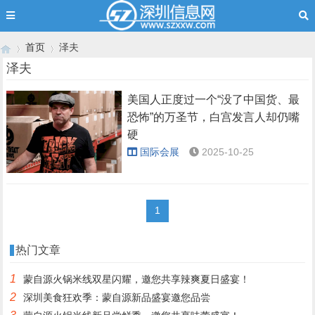
首页
泽夫
泽夫
美国人正度过一个“没了中国货、最
›
›
恐怖”的万圣节，白宫发言人却仍嘴
硬
国际会展
2025-10-25
1
热门文章
1
蒙自源火锅米线双星闪耀，邀您共享辣爽夏日盛宴！
2
深圳美食狂欢季：蒙自源新品盛宴邀您品尝