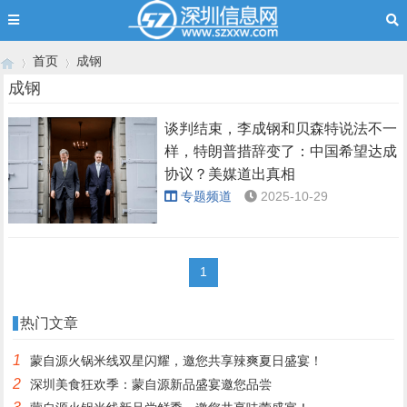
首页
成钢
成钢
谈判结束，李成钢和贝森特说法不一
›
›
样，特朗普措辞变了：中国希望达成
协议？美媒道出真相
专题频道
2025-10-29
1
热门文章
1
蒙自源火锅米线双星闪耀，邀您共享辣爽夏日盛宴！
2
深圳美食狂欢季：蒙自源新品盛宴邀您品尝