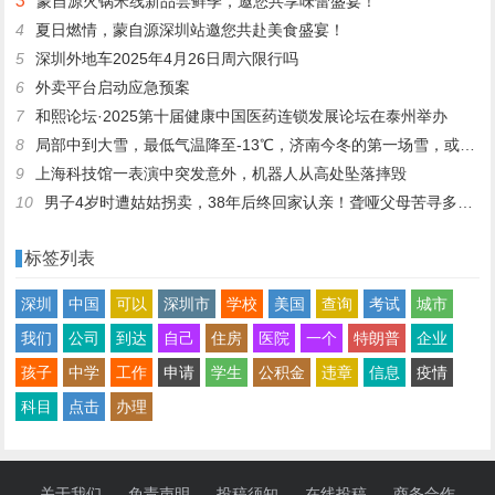
3
蒙自源火锅米线新品尝鲜季，邀您共享味蕾盛宴！
4
夏日燃情，蒙自源深圳站邀您共赴美食盛宴！
5
深圳外地车2025年4月26日周六限行吗
6
外卖平台启动应急预案
7
和熙论坛·2025第十届健康中国医药连锁发展论坛在泰州举办
8
局部中到大雪，最低气温降至-13℃，济南今冬的第一场雪，或跟去年同一时间！
9
上海科技馆一表演中突发意外，机器人从高处坠落摔毁
10
男子4岁时遭姑姑拐卖，38年后终回家认亲！聋哑父母苦寻多年，母亲已抱憾离世丨红星寻人
标签列表
深圳
中国
可以
深圳市
学校
美国
查询
考试
城市
我们
公司
到达
自己
住房
医院
一个
特朗普
企业
孩子
中学
工作
申请
学生
公积金
违章
信息
疫情
科目
点击
办理
关于我们
免责声明
投稿须知
在线投稿
商务合作