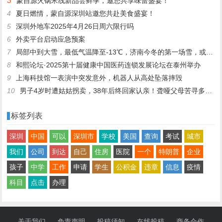
3
蒙自源火锅米线新品尝鲜季，邀您共享味蕾盛宴！
4
夏日燃情，蒙自源深圳站邀您共赴美食盛宴！
5
深圳外地车2025年4月26日周六限行吗
6
外卖平台启动应急预案
7
局部中到大雪，最低气温降至-13℃，济南今冬的第一场雪，或跟去年同一时间！
8
和熙论坛·2025第十届健康中国医药连锁发展论坛在泰州举办
9
上海科技馆一表演中突发意外，机器人从高处坠落摔毁
10
男子4岁时遭姑姑拐卖，38年后终回家认亲！聋哑父母苦寻多年，母亲已抱憾离世丨红星寻人
标签列表
深圳
中国
可以
深圳市
学校
美国
查询
考试
城市
我们
公司
到达
自己
住房
医院
一个
特朗普
企业
孩子
中学
工作
申请
学生
公积金
违章
信息
疫情
科目
点击
办理
关于我们
免责声明
投稿须知
在线投稿
商务合作