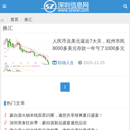
首页
换汇
换汇
人民币兑美元逼近7大关，杭州市民
›
›
8000多美元存款一年亏了1000多元
职场人生
2025-12-25
1
热门文章
1
蒙自源火锅米线双星闪耀，邀您共享辣爽夏日盛宴！
2
深圳美食狂欢季：蒙自源新品盛宴邀您品尝