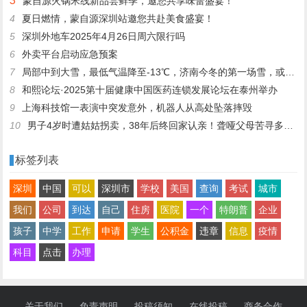
3
蒙自源火锅米线新品尝鲜季，邀您共享味蕾盛宴！
4
夏日燃情，蒙自源深圳站邀您共赴美食盛宴！
5
深圳外地车2025年4月26日周六限行吗
6
外卖平台启动应急预案
7
局部中到大雪，最低气温降至-13℃，济南今冬的第一场雪，或跟去年同一时间！
8
和熙论坛·2025第十届健康中国医药连锁发展论坛在泰州举办
9
上海科技馆一表演中突发意外，机器人从高处坠落摔毁
10
男子4岁时遭姑姑拐卖，38年后终回家认亲！聋哑父母苦寻多年，母亲已抱憾离世丨红星寻人
标签列表
深圳
中国
可以
深圳市
学校
美国
查询
考试
城市
我们
公司
到达
自己
住房
医院
一个
特朗普
企业
孩子
中学
工作
申请
学生
公积金
违章
信息
疫情
科目
点击
办理
关于我们
免责声明
投稿须知
在线投稿
商务合作