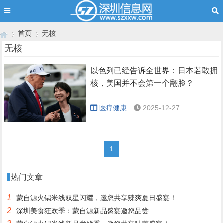
首页
无核
无核
以色列已经告诉全世界：日本若敢拥
›
›
核，美国并不会第一个翻脸？
医疗健康
2025-12-27
1
热门文章
1
蒙自源火锅米线双星闪耀，邀您共享辣爽夏日盛宴！
2
深圳美食狂欢季：蒙自源新品盛宴邀您品尝