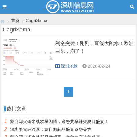
首页
CagriSema
CagriSema
利空突袭！刚刚，直线大跳水！欧洲
›
›
巨头，崩了！
深圳地铁
2026-02-24
1
热门文章
1
蒙自源火锅米线双星闪耀，邀您共享辣爽夏日盛宴！
2
深圳美食狂欢季：蒙自源新品盛宴邀您品尝