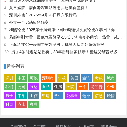
3
蒙自源火锅米线新品尝鲜季，邀您共享味蕾盛宴！
4
夏日燃情，蒙自源深圳站邀您共赴美食盛宴！
5
深圳外地车2025年4月26日周六限行吗
6
外卖平台启动应急预案
7
和熙论坛·2025第十届健康中国医药连锁发展论坛在泰州举办
8
局部中到大雪，最低气温降至-13℃，济南今冬的第一场雪，或跟去年同一时间！
9
上海科技馆一表演中突发意外，机器人从高处坠落摔毁
10
男子4岁时遭姑姑拐卖，38年后终回家认亲！聋哑父母苦寻多年，母亲已抱憾离世丨红星寻人
标签列表
深圳
中国
可以
深圳市
学校
美国
查询
考试
城市
我们
公司
到达
自己
住房
医院
一个
特朗普
企业
孩子
中学
工作
申请
学生
公积金
违章
信息
疫情
科目
点击
办理
关于我们
免责声明
投稿须知
在线投稿
商务合作