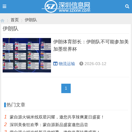
首页
伊朗队
伊朗队
伊朗体育部长：伊朗队不可能参加美
›
›
加墨世界杯
物流运输
2026-03-12
1
热门文章
1
蒙自源火锅米线双星闪耀，邀您共享辣爽夏日盛宴！
2
深圳美食狂欢季：蒙自源新品盛宴邀您品尝