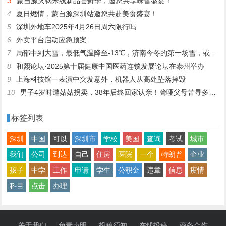
3
蒙自源火锅米线新品尝鲜季，邀您共享味蕾盛宴！
4
夏日燃情，蒙自源深圳站邀您共赴美食盛宴！
5
深圳外地车2025年4月26日周六限行吗
6
外卖平台启动应急预案
7
局部中到大雪，最低气温降至-13℃，济南今冬的第一场雪，或跟去年同一时间！
8
和熙论坛·2025第十届健康中国医药连锁发展论坛在泰州举办
9
上海科技馆一表演中突发意外，机器人从高处坠落摔毁
10
男子4岁时遭姑姑拐卖，38年后终回家认亲！聋哑父母苦寻多年，母亲已抱憾离世丨红星寻人
标签列表
深圳
中国
可以
深圳市
学校
美国
查询
考试
城市
我们
公司
到达
自己
住房
医院
一个
特朗普
企业
孩子
中学
工作
申请
学生
公积金
违章
信息
疫情
科目
点击
办理
关于我们
免责声明
投稿须知
在线投稿
商务合作