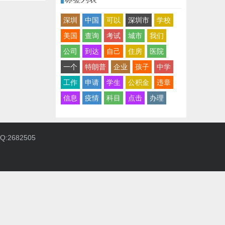
深圳
中国
可以
深圳市
学校
美国
查询
考试
城市
我们
公司
到达
自己
住房
医院
一个
特朗普
企业
孩子
中学
工作
申请
学生
公积金
违章
信息
疫情
科目
点击
办理
:2682505