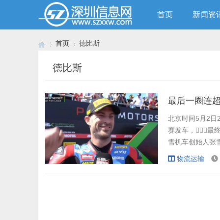
首页
新闻资
首页
德比斯
德比斯
›
›
最后一圈连超
北京时间5月2日2
赛发车，最终
雪机车创始人张雪
揽两回合正赛冠军
物流运输
本场比赛的冠军也
台雅马哈...