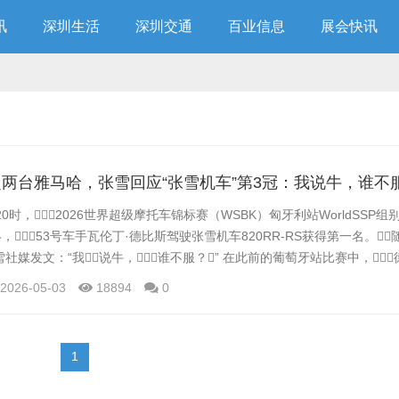
讯
深圳生活
深圳交通
百业信息
展会快讯
两台雅马哈，张雪回应“张雪机车”第3冠：我说牛，谁不
0时，2026世界超级摩托车锦标赛（WSBK）匈牙利站WorldSSP
，53号车手瓦伦丁·德比斯驾驶张雪机车820RR-RS获得第一名。
社媒发文：“我说牛，谁不服？” 在此前的葡萄牙站比赛中，
，拿下中国机车品牌在该项国际顶级赛事的历史首冠，实现历史
2026-05-03
18894
0
是张雪机车本赛季夺得的第三冠。 值得一提的是，本次比赛最后一
1