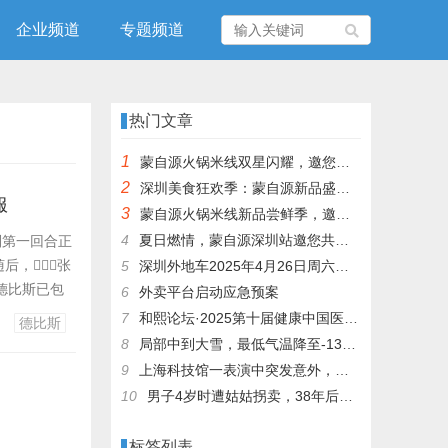
企业频道
专题频道
热门文章
1
蒙自源火锅米线双星闪耀，邀您共享辣爽夏日盛宴！
2
深圳美食狂欢季：蒙自源新品盛宴邀您品尝
服
3
蒙自源火锅米线新品尝鲜季，邀您共享味蕾盛宴！
4
夏日燃情，蒙自源深圳站邀您共赴美食盛宴！
组别第一回合正
随后，张
5
深圳外地车2025年4月26日周六限行吗
德比斯已包
6
外卖平台启动应急预案
性突破。
7
和熙论坛·2025第十届健康中国医药连锁发展论坛在泰州举办
德比斯
圈，两
8
局部中到大雪，最低气温降至-13℃，济南今冬的第一场雪，或跟去年同一时间！
9
上海科技馆一表演中突发意外，机器人从高处坠落摔毁
10
男子4岁时遭姑姑拐卖，38年后终回家认亲！聋哑父母苦寻多年，母亲已抱憾离世丨红星寻人
标签列表