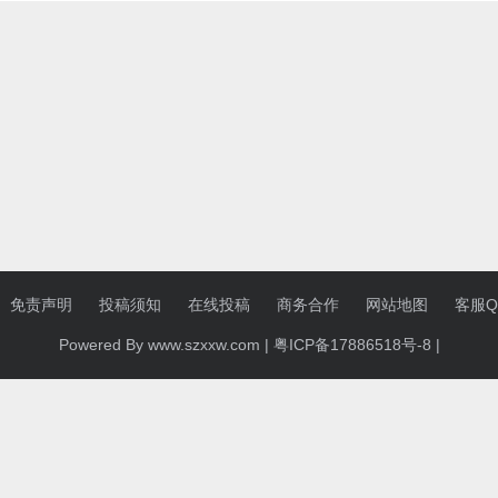
免责声明
投稿须知
在线投稿
商务合作
网站地图
客服QQ
Powered By www.szxxw.com |
粤ICP备17886518号-8
|