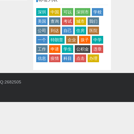
深圳
中国
可以
深圳市
学校
美国
查询
考试
城市
我们
公司
到达
自己
住房
医院
一个
特朗普
企业
孩子
中学
工作
申请
学生
公积金
违章
信息
疫情
科目
点击
办理
:2682505