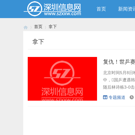
首页
新闻资
首页
拿下
拿下
›
›
复仇！世乒赛
北京时间5月8日
中，国乒遭遇韩
随后林诗栋3-0
本届赛事的卫冕
专题频道
亚和罗马尼亚，
界第一王楚钦，