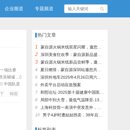
企业频道
专题频道
热门文章
1
蒙自源火锅米线双星闪耀，邀您共享辣爽夏日盛宴！
2
深圳美食狂欢季：蒙自源新品盛宴邀您品尝
3
蒙自源火锅米线新品尝鲜季，邀您共享味蕾盛宴！
4
夏日燃情，蒙自源深圳站邀您共赴美食盛宴！
的一场比赛
险胜吴晙诚，
5
深圳外地车2025年4月26日周六限行吗
 中国队是
6
外卖平台启动应急预案
连胜澳大利
7
和熙论坛·2025第十届健康中国医药连锁发展论坛在泰州举办
下
韩国
中国队派出世
8
局部中到大雪，最低气温降至-13℃，济南今冬的第一场雪，或跟去年同一时间！
9
上海科技馆一表演中突发意外，机器人从高处坠落摔毁
10
男子4岁时遭姑姑拐卖，38年后终回家认亲！聋哑父母苦寻多年，母亲已抱憾离世丨红星寻人
标签列表