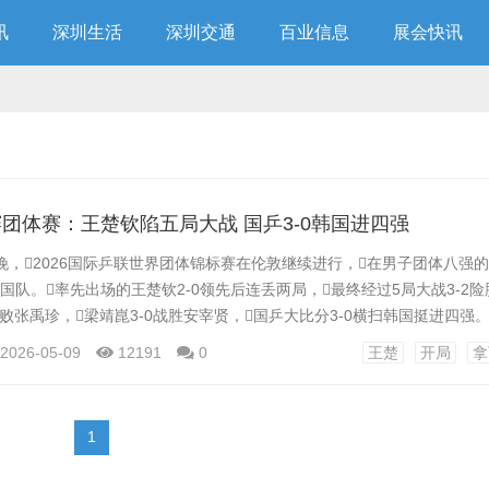
讯
深圳生活
深圳交通
百业信息
展会快讯
团体赛：王楚钦陷五局大战 国乒3-0韩国进四强
晚，2026国际乒联世界团体锦标赛在伦敦继续进行，在男子团体八强
国队。率先出场的王楚钦2-0领先后连丢两局，最终经过5局大战3-2
击败张禹珍，梁靖崑3-0战胜安宰贤，国乒大比分3-0横扫韩国挺进四强。
冠军，小组赛阶段表现低迷连续输给瑞典和韩国，淘汰赛则是状态回升
2026-05-09
12191
0
王楚
开局
拿
八强中则是遭遇韩国队，小组赛阶段中国队曾经输给对手。 首场比赛
对手则是韩国选手...
1