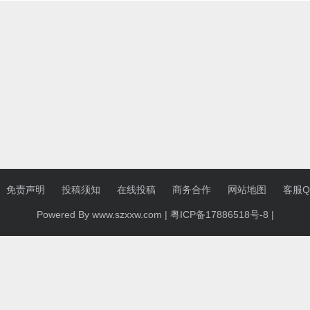
免责声明
投稿须知
在线投稿
商务合作
网站地图
客服QQ
Powered By www.szxxw.com |
粤ICP备17886518号-8
|