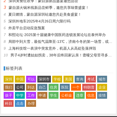
2
深圳美食狂欢季：蒙自源新品盛宴邀您品尝
3
蒙自源火锅米线新品尝鲜季，邀您共享味蕾盛宴！
4
夏日燃情，蒙自源深圳站邀您共赴美食盛宴！
5
深圳外地车2025年4月26日周六限行吗
6
外卖平台启动应急预案
7
和熙论坛·2025第十届健康中国医药连锁发展论坛在泰州举办
8
局部中到大雪，最低气温降至-13℃，济南今冬的第一场雪，或跟去年同一时间！
9
上海科技馆一表演中突发意外，机器人从高处坠落摔毁
10
男子4岁时遭姑姑拐卖，38年后终回家认亲！聋哑父母苦寻多年，母亲已抱憾离世丨红星寻人
标签列表
深圳
中国
可以
深圳市
学校
美国
查询
考试
城市
我们
公司
到达
自己
住房
医院
一个
特朗普
企业
孩子
中学
工作
申请
学生
公积金
违章
信息
疫情
科目
点击
办理