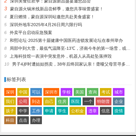
2
深圳美食狂欢季：蒙自源新品盛宴邀您品尝
3
蒙自源火锅米线新品尝鲜季，邀您共享味蕾盛宴！
4
夏日燃情，蒙自源深圳站邀您共赴美食盛宴！
5
深圳外地车2025年4月26日周六限行吗
6
外卖平台启动应急预案
7
和熙论坛·2025第十届健康中国医药连锁发展论坛在泰州举办
8
局部中到大雪，最低气温降至-13℃，济南今冬的第一场雪，或跟去年同一时间！
9
上海科技馆一表演中突发意外，机器人从高处坠落摔毁
10
男子4岁时遭姑姑拐卖，38年后终回家认亲！聋哑父母苦寻多年，母亲已抱憾离世丨红星寻人
标签列表
深圳
中国
可以
深圳市
学校
美国
查询
考试
城市
我们
公司
到达
自己
住房
医院
一个
特朗普
企业
孩子
中学
工作
申请
学生
公积金
违章
信息
疫情
科目
点击
办理