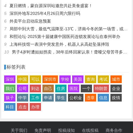
4
夏日燃情，蒙自源深圳站邀您共赴美食盛宴！
5
深圳外地车2025年4月26日周六限行吗
6
外卖平台启动应急预案
7
局部中到大雪，最低气温降至-13℃，济南今冬的第一场雪，或跟去年同一时间！
8
和熙论坛·2025第十届健康中国医药连锁发展论坛在泰州举办
9
上海科技馆一表演中突发意外，机器人从高处坠落摔毁
10
男子4岁时遭姑姑拐卖，38年后终回家认亲！聋哑父母苦寻多年，母亲已抱憾离世丨红星寻人
标签列表
深圳
中国
可以
深圳市
学校
美国
查询
考试
城市
我们
公司
到达
自己
住房
医院
一个
特朗普
企业
孩子
中学
工作
申请
学生
公积金
违章
信息
疫情
科目
点击
办理
关于我们
免责声明
投稿须知
在线投稿
商务合作