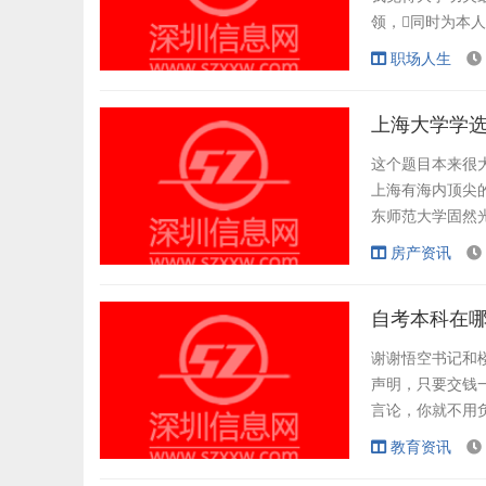
领，同时为本人
人爱好的进修目的
职场人生
推敲和评价后决定
常识功底和常识厚度
上海大学学
这个题目本来很大
上海有海内顶尖的
东师范大学固然
造、桥梁、汽车
房产资讯
数学、统计、软件
著，上海财政和
自考本科在
谢谢悟空书记和
声明，只要交钱
言论，你就不用
两个建议值得考
教育资讯
没有大学，建议