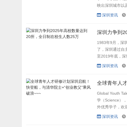
映出深圳城市以
等研究院是在国家深化高等教育改
革、推进粤港澳大湾区建设、加快中
来，深圳通过独立
深圳资讯
国特色社会主义先行示范区建设的时
代背景下，由双方携手共建。2020级
研究生新生主要攻读方向为
电子信
深圳力争到2
息、人工智能、信息安全、集成电
路、计算机、软件工程、智能制造与
1983年9月，
高端装备
等。
了，深圳通过自
至2019年底，
薄弱底子上建设起.
深圳资讯
Global Yout
学（Science）
外优秀学子，欢迎
深圳资讯