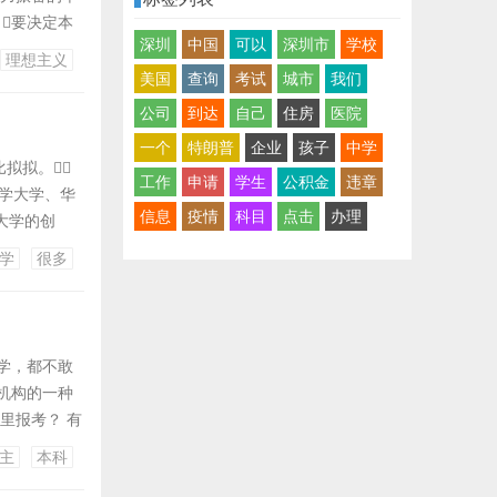
要决定本
深圳
中国
可以
深圳市
学校
而是过程提防
理想主义
以减少本人的
美国
查询
考试
城市
我们
公司
到达
自己
住房
医院
一个
特朗普
企业
孩子
中学
拟拟。
工作
申请
学生
公积金
违章
大学大学、华
信息
疫情
科目
点击
办理
大学的创
华文、汗青、
学
很多
海内臭名昭
学，都不敢
机构的一种
里报考？ 有
你工作的地区
主
本科
一下，既然