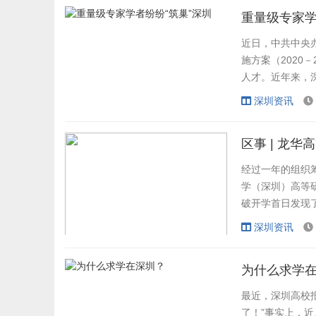
是自考本科，大学
重量级专家学
近日，中共中央
施方案（2020
人才。近年来，
的“重量级”专家、
深圳资讯
区事 | 龙
经过一年的组织
学（深圳）高等
破开学首日发现了
月...
深圳资讯
制作：
张彬
为什么求学
2019年12月18日，
深
圳市人民政府
与电子科技大学正式签署
《全面战略
最近，深圳高校
合作框架协议》，
支持高等研究院落
了！”事实上，
户龙华区。
电子科技大学（深圳）高