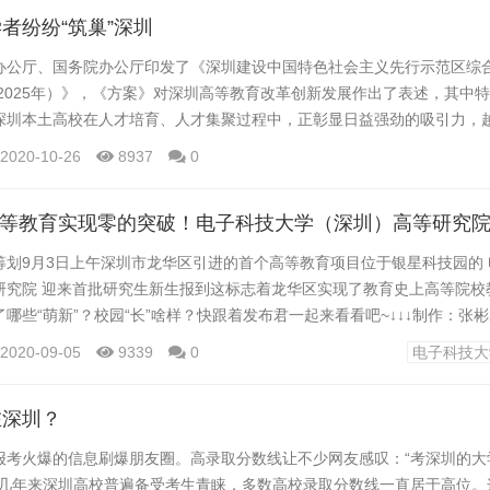
的名气越大，就会有一些无形的资源依附于你，你可...
者纷纷“筑巢”深圳
办公厅、国务院办公厅印发了《深圳建设中国特色社会主义先行示范区综
－2025年）》，《方案》对深圳高等教育改革创新发展作出了表述，其中
深圳本土高校在人才培育、人才集聚过程中，正彰显日益强劲的吸引力，
学者加盟，深圳高...
2020-10-26
8937
0
华高等教育实现零的突破！电子科技大学（深圳）高等研究
筹划9月3日上午深圳市龙华区引进的首个高等教育项目位于银星科技园的
研究院 迎来首批研究生新生报到这标志着龙华区实现了教育史上高等院校
哪些“萌新”？校园“长”啥样？快跟着发布君一起来看看吧~↓↓↓制作：张彬2
2020-09-05
9339
0
电子科技大
在深圳？
报考火爆的信息刷爆朋友圈。高录取分数线让不少网友感叹：“考深圳的大
近几年来深圳高校普遍备受考生青睐，多数高校录取分数线一直居于高位。