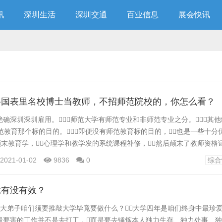
讯
深圳生活
深圳交通
百业信息
展会快讯
聘国表里名校博士当教师，不招师范院校的，你怎么看？
确深圳深圳雇用。师范大学有师范专业和非师范专业之分。其
师范教育那个标的目的。即便没有师范教育标的目的，也是一些十
颠末教育学，心理学和教学发的系统课程补修，然后颠末了教师资格证
教师资格测验是全国同一的，除了师范重点大学能够校内测验颁布以外
2021-01-02
9836
0
综合
重点就是教育学，心理学，学科教学法以及通俗话。 不管是
...
竟有没有效？
名大弟子咱们须要推敲大学毕竟要做什么？大学四年是咱们终身中最珍爱
最要害的工作并不是去打工，而是要去锤炼本人独力生存、独力处事、