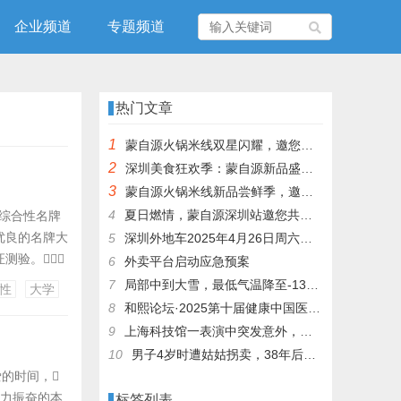
企业频道
专题频道
热门文章
1
蒙自源火锅米线双星闪耀，邀您共享辣爽夏日盛宴！
2
深圳美食狂欢季：蒙自源新品盛宴邀您品尝
3
蒙自源火锅米线新品尝鲜季，邀您共享味蕾盛宴！
4
夏日燃情，蒙自源深圳站邀您共赴美食盛宴！
他综合性名牌
分优良的名牌大
5
深圳外地车2025年4月26日周六限行吗
测验。
6
外卖平台启动应急预案
。而教师
7
局部中到大雪，最低气温降至-13℃，济南今冬的第一场雪，或跟去年同一时间！
性
大学
师范大学仍是
8
和熙论坛·2025第十届健康中国医药连锁发展论坛在泰州举办
9
上海科技馆一表演中突发意外，机器人从高处坠落摔毁
10
男子4岁时遭姑姑拐卖，38年后终回家认亲！聋哑父母苦寻多年，母亲已抱憾离世丨红星寻人
的时间，
独力振奋的本
标签列表