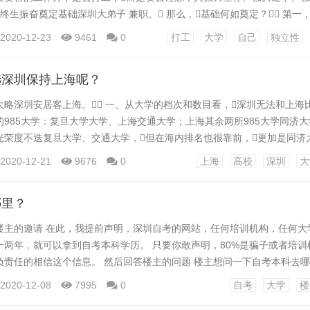
终生振奋奠定基础深圳大弟子 兼职。 那么，基础何如奠定？ 第一，
，也即是专科的采用。这个专科纷歧定是你进大学时填报的专科，
2020-12-23
9461
0
打工
大学
自己
独立性
的，将要全力搏斗终身的目的。 第二，要洪量地观赏百般书本，
。...
选深圳保持上海呢？
略深圳安居客上海。 一、从大学的档次和数目看，深圳无法和上海比
985大学：复旦大学大学、上海交通大学；上海其余两所985大学同济
光荣度不迭复旦大学、交通大学，但在海内排名也很靠前，更加是同济
等关系专科在海内也是佼佼者，上海华东师范大学的培植学、地舆学、
2020-12-21
9676
0
上海
高校
深圳
大
工程等专科也在海内不同凡响。 其他上海还有五所211高等院校也在
经济大学在海内财政和经济内...
哪里？
楼主的邀请 在此，我提前声明，深圳自考的网站，任何培训机构，任何大
一两年，就可以拿到自考本科学历。 只要你敢声明，80%是骗子或者培训
负责任的相信这个信息。 然后回答楼主的问题 楼主想问一下自考本科去哪
虑 如果你工作的地区有大学，可以直接去继续教育学院咨询注册。 如果
2020-12-08
7995
0
自考
大学
楼
抽空去你工作的省或市的名牌大学，还是去继续教育学院注册。 这里注意