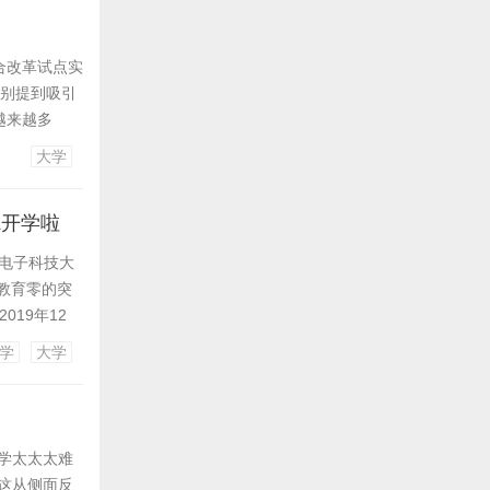
合改革试点实
特别提到吸引
越来越多
大学
院开学啦
 电子科技大
教育零的突
019年12
学
大学
学太太太难
这从侧面反