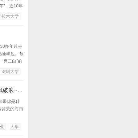
”，近10年
圳技术大学
30多年过去
迅速崛起。截
一穷二白”的
深圳大学
全球青年人才研修计划深圳启航！快登船，与清华院士+“创业教父”乘风破浪~~~
遇！如果你是科
）教育背景的海内
业
大学