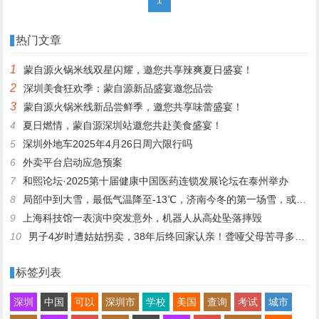
热门文章
1
蒙自源火锅米线双星闪耀，邀您共享辣爽夏日盛宴！
2
深圳美食狂欢季：蒙自源新品盛宴邀您品尝
3
蒙自源火锅米线新品尝鲜季，邀您共享味蕾盛宴！
4
夏日燃情，蒙自源深圳站邀您共赴美食盛宴！
5
深圳外地车2025年4月26日周六限行吗
6
外卖平台启动应急预案
7
和熙论坛·2025第十届健康中国医药连锁发展论坛在泰州举办
8
局部中到大雪，最低气温降至-13℃，济南今冬的第一场雪，或跟去年同一时间！
9
上海科技馆一表演中突发意外，机器人从高处坠落摔毁
10
男子4岁时遭姑姑拐卖，38年后终回家认亲！聋哑父母苦寻多年，母亲已抱憾离世丨红星寻人
标签列表
深圳
中国
可以
深圳市
学校
美国
查询
考试
城市