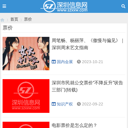
首页
票价
票价
周笔畅、杨丽萍、《傲慢与偏见》｜
›
›
深圳周末艺文指南
国内会展
2023-10-21
深圳市民就公交票价“不降反升”状告
三部门(转载)
知识产权
2022-09-22
电影票价是怎么定的？