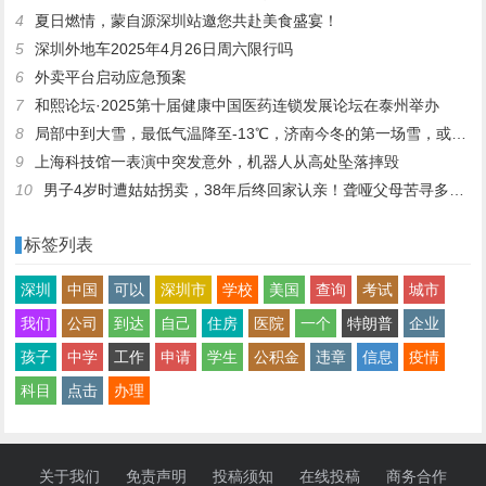
4
夏日燃情，蒙自源深圳站邀您共赴美食盛宴！
5
深圳外地车2025年4月26日周六限行吗
6
外卖平台启动应急预案
7
和熙论坛·2025第十届健康中国医药连锁发展论坛在泰州举办
8
局部中到大雪，最低气温降至-13℃，济南今冬的第一场雪，或跟去年同一时间！
9
上海科技馆一表演中突发意外，机器人从高处坠落摔毁
10
男子4岁时遭姑姑拐卖，38年后终回家认亲！聋哑父母苦寻多年，母亲已抱憾离世丨红星寻人
标签列表
深圳
中国
可以
深圳市
学校
美国
查询
考试
城市
我们
公司
到达
自己
住房
医院
一个
特朗普
企业
孩子
中学
工作
申请
学生
公积金
违章
信息
疫情
科目
点击
办理
关于我们
免责声明
投稿须知
在线投稿
商务合作