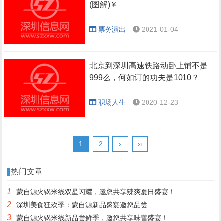
(图解)￥
票务演出
2021-01-04
北京到深圳高速铁路动卧上铺不是
999么，何如订的功夫是1010？
职场人生
2020-12-23
1
2
›
››
热门文章
1
蒙自源火锅米线双星闪耀，邀您共享辣爽夏日盛宴！
2
深圳美食狂欢季：蒙自源新品盛宴邀您品尝
3
蒙自源火锅米线新品尝鲜季，邀您共享味蕾盛宴！