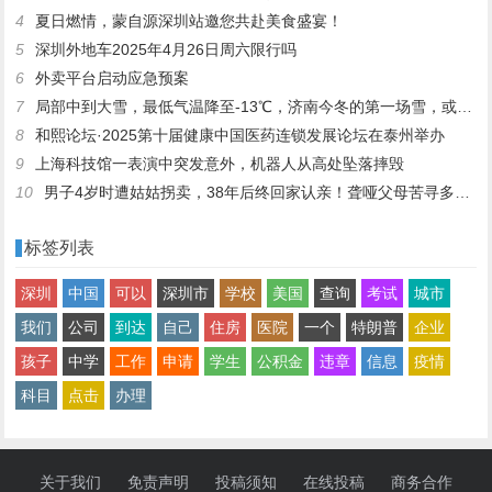
4
夏日燃情，蒙自源深圳站邀您共赴美食盛宴！
5
深圳外地车2025年4月26日周六限行吗
6
外卖平台启动应急预案
7
局部中到大雪，最低气温降至-13℃，济南今冬的第一场雪，或跟去年同一时间！
8
和熙论坛·2025第十届健康中国医药连锁发展论坛在泰州举办
9
上海科技馆一表演中突发意外，机器人从高处坠落摔毁
10
男子4岁时遭姑姑拐卖，38年后终回家认亲！聋哑父母苦寻多年，母亲已抱憾离世丨红星寻人
标签列表
深圳
中国
可以
深圳市
学校
美国
查询
考试
城市
我们
公司
到达
自己
住房
医院
一个
特朗普
企业
孩子
中学
工作
申请
学生
公积金
违章
信息
疫情
科目
点击
办理
关于我们
免责声明
投稿须知
在线投稿
商务合作