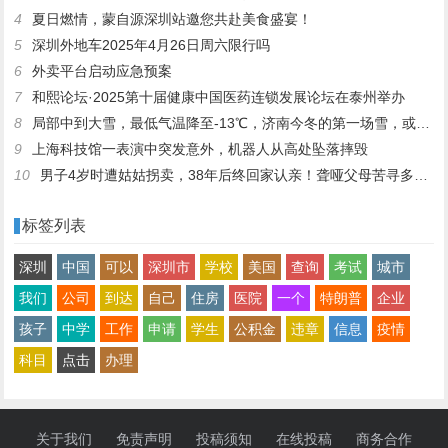
4
夏日燃情，蒙自源深圳站邀您共赴美食盛宴！
5
深圳外地车2025年4月26日周六限行吗
6
外卖平台启动应急预案
7
和熙论坛·2025第十届健康中国医药连锁发展论坛在泰州举办
8
局部中到大雪，最低气温降至-13℃，济南今冬的第一场雪，或跟去年同一时间！
9
上海科技馆一表演中突发意外，机器人从高处坠落摔毁
10
男子4岁时遭姑姑拐卖，38年后终回家认亲！聋哑父母苦寻多年，母亲已抱憾离世丨红星寻人
标签列表
深圳
中国
可以
深圳市
学校
美国
查询
考试
城市
我们
公司
到达
自己
住房
医院
一个
特朗普
企业
孩子
中学
工作
申请
学生
公积金
违章
信息
疫情
科目
点击
办理
关于我们
免责声明
投稿须知
在线投稿
商务合作