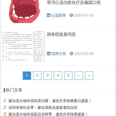
草泻心汤治愈化疗后顽固口疮
公益慈善
2023-07-10
国务院批复同意
招商引资
2023-02-08
1
2
3
4
5
›
››
热门文章
1
蒙自源火锅米线双星闪耀，邀您共享辣爽夏日盛宴！
2
深圳美食狂欢季：蒙自源新品盛宴邀您品尝
3
蒙自源火锅米线新品尝鲜季，邀您共享味蕾盛宴！