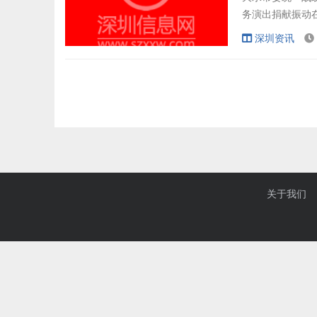
务演出捐献振动
部分捐钱捐物合计
深圳资讯
动最新动静。岷
质大学众抵抗洪水
关于我们