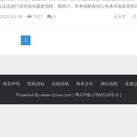
在这边进行深圳地动最新动静。据统计，所有捐献振动公有来内省表里的2
1917.9295万元。 本年入汛此后，天水市各县区贯串蒙受了4次暴
2020-12-04
7927
0
天水市
天
县、漳县爆发的6.6级地动，使灾情更加重要。为了一致开辟社会各界力
救灾、共渡难关，尽量回复生爆发活...
1
免责声明
投稿须知
在线投稿
商务合作
网站地图
客服QQ
Powered By www.szxxw.com |
粤ICP备17886518号-8
|