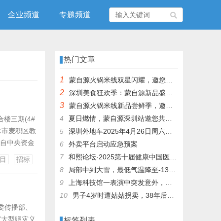
企业频道
专题频道
热门文章
1
蒙自源火锅米线双星闪耀，邀您共享辣爽夏日盛宴！
2
深圳美食狂欢季：蒙自源新品盛宴邀您品尝
3
蒙自源火锅米线新品尝鲜季，邀您共享味蕾盛宴！
4
夏日燃情，蒙自源深圳站邀您共赴美食盛宴！
楼三期(4#
水市麦积区教
5
深圳外地车2025年4月26日周六限行吗
来自中央资金
6
外卖平台启动应急预案
择优选定承包
7
和熙论坛·2025第十届健康中国医药连锁发展论坛在泰州举办
目
招标
监理 1.2建
8
局部中到大雪，最低气温降至-13℃，济南今冬的第一场雪，或跟去年同一时间！
9
上海科技馆一表演中突发意外，机器人从高处坠落摔毁
10
男子4岁时遭姑姑拐卖，38年后终回家认亲！聋哑父母苦寻多年，母亲已抱憾离世丨红星寻人
委传播部、
”大型赈灾义
标签列表