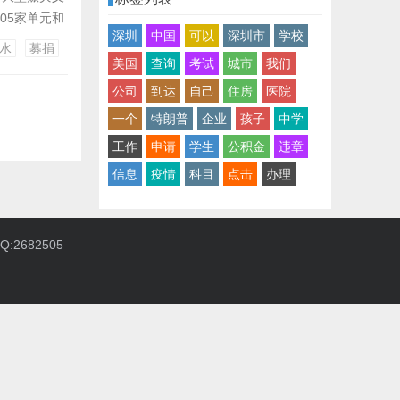
05家单元和
深圳
中国
可以
深圳市
学校
洪灾祸深圳地
水
募捐
气，救济灾地
美国
查询
考试
城市
我们
公司
到达
自己
住房
医院
一个
特朗普
企业
孩子
中学
工作
申请
学生
公积金
违章
信息
疫情
科目
点击
办理
:2682505