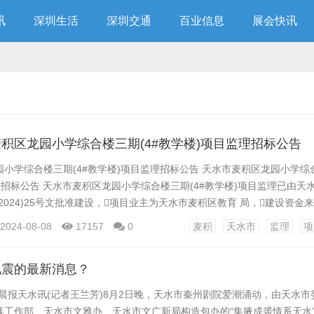
讯
深圳生活
深圳交通
百业信息
展会快讯
积区龙园小学综合楼三期(4#教学楼)项目监理招标公告
小学综合楼三期(4#教学楼)项目监理招标公告 天水市麦积区龙园小学综合
理招标公告 天水市麦积区龙园小学综合楼三期(4#教学楼)项目监理已由天
2024)25号文批准建设，项目业主为天水市麦积区教育 局，建设资金
例为100%，项目已具备招标条件，现对该项目监理进行公开招标，
2024-08-08
17157
0
麦积
天水市
监理
项
标项目内容 1.1工程名称：天水市麦积区龙园小学综合楼三期(4#教学楼)项目
积区龙...
地震的最新消息？
晨报天水讯(记者王兰芳)8月2日晚，天水市秦州剧院爱潮涌动，由天水市
线工作部、天水市文雅办、天水市文广新局构造包办的“集腋成裘情系天水