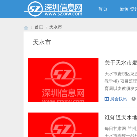
首页
新闻资
首页
天水市
天水市
›
›
关于天水市麦
天水市麦积区龙园
教学楼) 项目监
育局以麦教项发(
及自筹，出资比
展会快讯
人。 一、招
设地点：天水市麦
谁知道天水
每日甘肃网-兰州
天水市委统一战