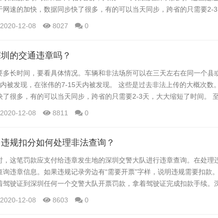
于网速的加快，数据同步快了很多，有的可以当天同步，跨省的只需要2-
能否在手机上查询处理违章，最好是在车辆管理处或者交警队的窗口按照
2020-12-08
8027
0
手机使用的软件不是专业软件，很多软件都是私人开发或承包的，如果支
括现在的交管12123APP，在我看来都是不靠谱...
深圳的交通违章吗？
要多长时间，要看具体情况。车辆和非法场所可以在三天左右在同一个县
内被发现，在张伟的7-15天内被发现。 这些是过去非法上传的大概次数
快了很多，有的可以当天同步，跨省的只需要2-3天，大大缩短了时间。 
章，最好是在车辆管理处或者交警队的窗口按照专业人士的建议处理。 因
2020-12-08
8811
0
业软件，很多软件都是私人开发或承包的，如果支付失败，损失是不会挽回
3APP，在我看来都是不靠谱的，也出现过很...
州违规扣分如何处理非法查询？
时，这笔罚款应支付给违章发生地的深圳交警大队进行违章查询。在处理
查询违章信息。如果违规记录旁边有“需要开票”字样，说明违规需要扣款
着驾驶证到深圳任何一个交警大队开票罚款，拿着驾驶证完成扣款手续。
：违反交通法的车主，在计费前要“留一张照片”。需要收集当事人的身份
2020-12-08
8603
0
批准计费。如果有交通违章需要计费，必须携带二代身份证、驾驶证、行