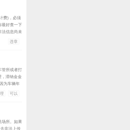
计费)，必须
你最好查一下
非法信息尚未
一直没有处
违章
车管所或者打
理，滞纳金金
因为车辆年
理
可以
法场所。如果
过去非法上传