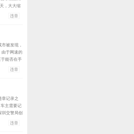
3天，大大缩
专业人士的建
违章
付失败，损失
或市被发现，
。由于网速的
至于能否在手
为你手机使
违章
的。 包括
违章记录之
。车主需要记
深圳交警局创
证、头像、驾
违章
驶证到窗口审