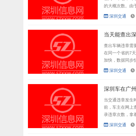
的大概次数。由
短了时间。至于
深圳交通
议处理。因为你
是不会挽回的。包
当天能查出
查出车辆违章需
在同一个省的7天
加快，数据同步
机上查询处理违
深圳交通
用的软件不是专
现在的交管1212
深圳车在广
当交通违章发生
前，车主在网上
录违章次数，拿
新违规计费模式
深圳交通
照信息后，才能