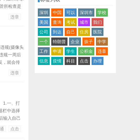
车管所检查是
深圳
中国
可以
深圳市
学校
罚款。你可以
违章
美国
查询
考试
城市
我们
公司
到达
自己
住房
医院
一个
特朗普
企业
孩子
中学
外违规(摄像头
工作
申请
学生
公积金
违章
违规一周后
信息
疫情
科目
点击
办理
反，就会传
违章
1.一、打
题栏中选择
然后输入自己
自己的车有没
通
点击
，违反道路