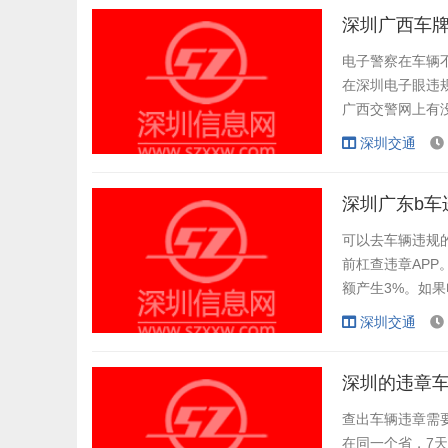
交通安全法规、交
深圳广西车
电子警察在车辆
在深圳电子眼违
广西交警网上有
接入互联网。我
深圳交通
理，不影响验车。
深圳广东b车
可以去车辆违规
前杠查违章AP
额产生3%。如
审期间不能有违规
深圳交通
深圳的违章
查出车辆违章需
在同一个省，7