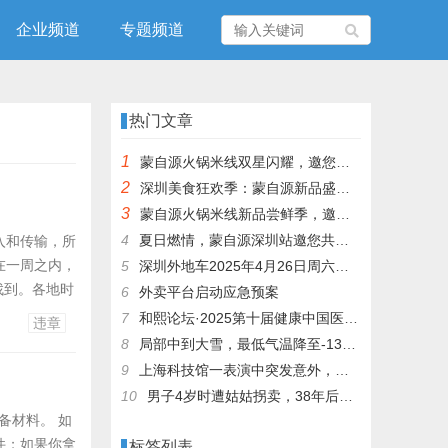
企业频道
专题频道
热门文章
1
蒙自源火锅米线双星闪耀，邀您共享辣爽夏日盛宴！
2
深圳美食狂欢季：蒙自源新品盛宴邀您品尝
3
蒙自源火锅米线新品尝鲜季，邀您共享味蕾盛宴！
4
夏日燃情，蒙自源深圳站邀您共赴美食盛宴！
入和传输，所
在一周之内，
5
深圳外地车2025年4月26日周六限行吗
找到。各地时
6
外卖平台启动应急预案
上是否有相关
7
和熙论坛·2025第十届健康中国医药连锁发展论坛在泰州举办
违章
上查车违
8
局部中到大雪，最低气温降至-13℃，济南今冬的第一场雪，或跟去年同一时间！
9
上海科技馆一表演中突发意外，机器人从高处坠落摔毁
10
男子4岁时遭姑姑拐卖，38年后终回家认亲！聋哑父母苦寻多年，母亲已抱憾离世丨红星寻人
备材料。 如
件；如果你拿
标签列表