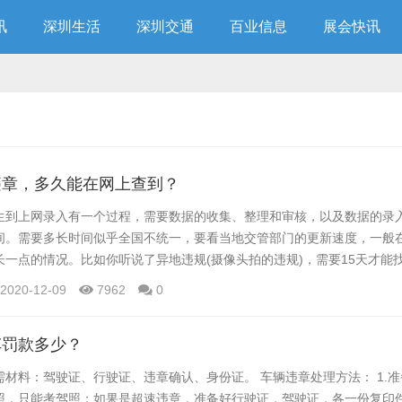
讯
深圳生活
深圳交通
百业信息
展会快讯
违章，多久能在网上查到？
生到上网录入有一个过程，需要数据的收集、整理和审核，以及数据的录
间。需要多长时间似乎全国不统一，要看当地交管部门的更新速度，一般
长一点的情况。比如你听说了异地违规(摄像头拍的违规)，需要15天才能
周很常见。所以，如果骑手担心违规，可以在觉得自己违规一周后查看网
2020-12-09
7962
0
想更确定，可以在15天后检查。这时候如果有违规的话，会传到深圳的网
车罚款多少？
材料：驾驶证、行驶证、违章确认、身份证。 车辆违章处理方法： 1.准
照，只能考驾照；如果是超速违章，准备好行驶证，驾驶证，各一份复印