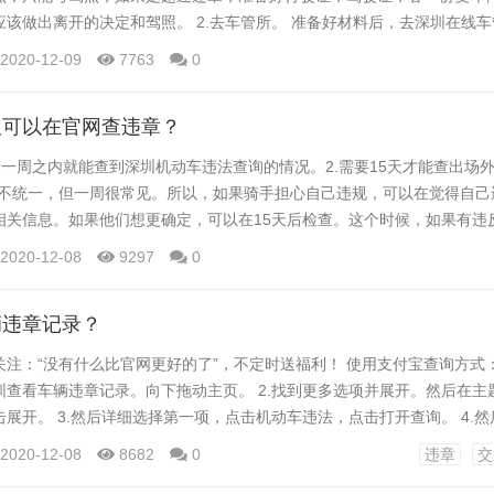
该做出离开的决定和驾照。 2.去车管所。 准备好材料后，去深圳在线
片，然后填写确认函。 3.交罚款。 拿着确认函去车管所指定的银行交
2020-12-09
7763
0
分行。你通常可以在自动取款机上办理。...
久可以在官网查违章？
一般一周之内就能查到深圳机动车违法查询的情况。2.需要15天才能查出场
间不统一，但一周很常见。所以，如果骑手担心自己违规，可以在觉得自己
相关信息。如果他们想更确定，可以在15天后检查。这个时候，如果有违
2020-12-08
9297
0
辆违章记录？
注：“没有什么比官网更好的了”，不定时送福利！ 使用支付宝查询方式： 
圳查看车辆违章记录。向下拖动主页。 2.找到更多选项并展开。然后在主
展开。 3.然后详细选择第一项，点击机动车违法，点击打开查询。 4.
车号。 5.最后，单击查询。初始查询需要一些时间。 6.最后可以看看
2020-12-08
8682
0
违章
交
扩展信息： 1、违章通常是指交通违章，即机动车、非机动车驾驶人或行人