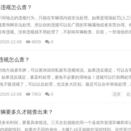
通管理并影响交通状...
牌违规怎么查？
不同地点的违规行为，只能在车辆境内或非法处理。如果是现场处罚(人工
规查询网非法处理。所以你的违规可以在广西的车辆属地或者东莞办理。
没有违规。没有违规就不用处理了，不影响车辆检查。目前，一些省份的
在陕西的车在广州和深圳都有违规行为，但是陕西交警网上查不到，所以
2020-12-08
8839
0
但如果下次被广东交警拦下检查，就要拘留一次。...
违规怎么查？
的地方或者车牌，可以查询深圳私家车违规情况。如果违反规定，可以去
P。如果违反规定，要及时处理，避免不必要的滞纳金！违规可以打前网处
果电子眼违规了，可以以后处理，也没多大区别。最迟可以在年审前处理，
信息。最后，车主要养成检查违章的好习惯，以免不知道违章！...
2020-12-08
7953
0
违章
处
车辆要多久才能查出来？
要多长时间，要看具体情况。三天左右就能在同一个县或市发现车辆和非
天内就能找到。如果在不同的省份，大概7-15天就能在深圳找到。这些是