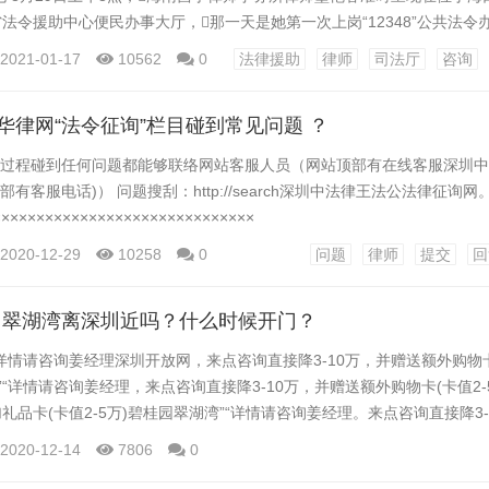
省法令援助中心便民办事大厅，那一天是她第一次上岗“12348”公共法令
圳律师在线解答。坐上专门设立的接听座席，翻开热线平台系统，戴上
2021-01-17
10562
0
法律援助
律师
司法厅
咨询
做。 “您好，那里是海南省‘12348’公共法令办事热线，墨艳春律师
.
用华律网“法令征询”栏目碰到常见问题 ？
过程碰到任何问题都能够联络网站客服人员（网站顶部有在线客服深圳中
有客服电话)） 问题搜刮：http://search深圳中法律王法公法律征询网。
××××××××××××××××××××××××××××××
×××××××××××××××××××××××××××× 1、在哪里提交问题深圳中法律王法
2020-12-29
10258
0
问题
律师
提交
回
册后提交问题深圳中法律王法公法律征询网？ 3、怎么向所有律师发...
。翠湖湾离深圳近吗？什么时候开门？
“详情请咨询姜经理深圳开放网，来点咨询直接降3-10万，并赠送额外购物卡
”“详情请咨询姜经理，来点咨询直接降3-10万，并赠送额外购物卡(卡值2-
加礼品卡(卡值2-5万)碧桂园翠湖湾”“详情请咨询姜经理。来点咨询直接降3-
5万)。...
2020-12-14
7806
0