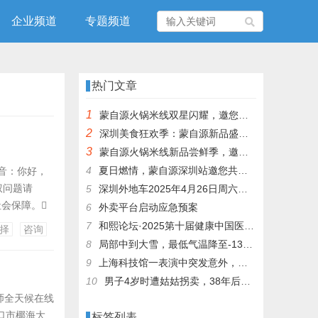
企业频道
专题频道
热门文章
1
蒙自源火锅米线双星闪耀，邀您共享辣爽夏日盛宴！
2
深圳美食狂欢季：蒙自源新品盛宴邀您品尝
3
蒙自源火锅米线新品尝鲜季，邀您共享味蕾盛宴！
4
夏日燃情，蒙自源深圳站邀您共赴美食盛宴！
语音：你好，
权问题请
5
深圳外地车2025年4月26日周六限行吗
社会保障。
6
外卖平台启动应急预案
按“1” 小
7
和熙论坛·2025第十届健康中国医药连锁发展论坛在泰州举办
择
咨询
业征询请
8
局部中到大雪，最低气温降至-13℃，济南今冬的第一场雪，或跟去年同一时间！
9
上海科技馆一表演中突发意外，机器人从高处坠落摔毁
10
男子4岁时遭姑姑拐卖，38年后终回家认亲！聋哑父母苦寻多年，母亲已抱憾离世丨红星寻人
师全天候在线
口市椰海大
标签列表