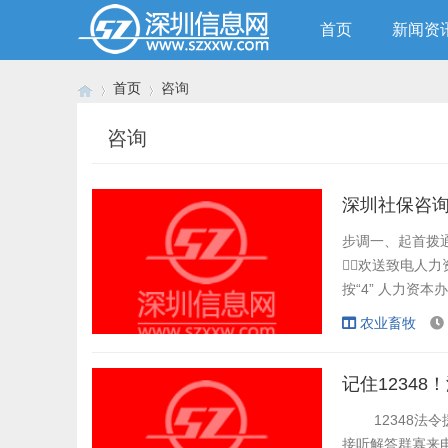
首页
新闻资
首页
咨询
咨询
›
›
深圳社保咨
步调一、起首拨通
欢送致电人力
按“4” 人力资
如：按“2”选择
农业畜牧
我参保信息自助查
按“4” 生育保险营
记住1234
12348法令
接听解答群寡来电