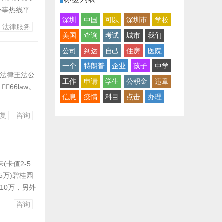
办事热线平
深圳
中国
可以
深圳市
学校
耳麦，墨艳
法律服务
为您供给法令
美国
查询
考试
城市
我们
公司
到达
自己
住房
医院
一个
特朗普
企业
孩子
中学
法律王法公
工作
申请
学生
公积金
违章
66law。
信息
疫情
科目
点击
办理
公法律征询网？
复
咨询
(卡值2-5
5万)碧桂园
10万，另外
咨询