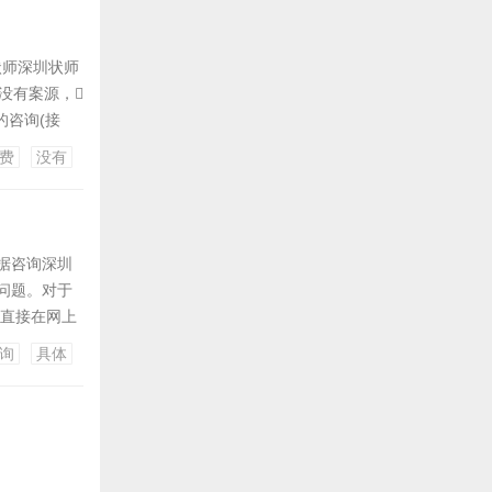
状师深圳状师
没有案源，
的咨询(接
是饱和得不
费
没有
的，不过
据咨询深圳
问题。对于
 直接在网上
。要想靠谱具
询
具体
面咨询律师也