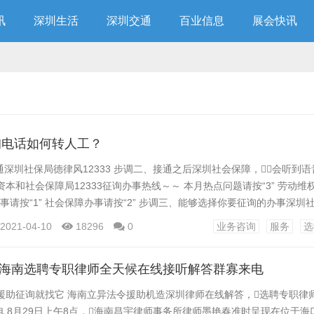
讯
深圳生活
深圳交通
百业信息
展会快讯
询电话如何转人工？
深圳社保局德律风12333 步调二、接通之后深圳社会保障，会听到
资本和社会保障局12333征询办事热线～～ 本月热点问题请按“3” 劳动维
本办事请按“1” 社会保障办事请按“2” 步调三、能够选择你要征询的办事深圳
社会保障办事之后，将会听到各类营业分类的选择： 社会保障卡挂失办事请
2021-04-10
18296
0
业务咨询
服务
选
询以及社保待遇自助查询请按“2” 养老保险营业征询请按“3” 医疗保险营
业征询...
8！海南选聘专职律师全天候在线接听解答群寡来电
援助征询就找它 海南立异法令援助机造深圳律师在线解答，选聘专职律
 8月29日上午8点，海南昌宇律师事务所律师墨艳春准时呈现在位于海