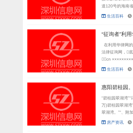
道120号的海南
台“征询律师”深
生活百科
春起头了一天的工
办事深圳律师在..
“征询者”利
在利用华律网的
法律征询网，底部
cn ××××××××
××××××××××
生活百科
 2、必需先注
惠阳碧桂园
“碧桂园翠湖湾”
万)碧桂园翠湖湾
翠湖湾。”“、附
赠送礼品卡(卡值2-
房产资讯