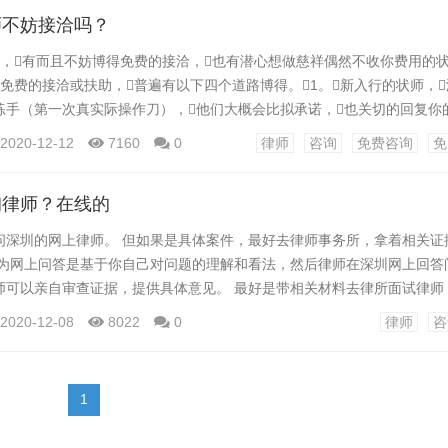
师不妨接洽吗？
，有而且不妨博得免费的接洽，也有潜心想做慈祥偶然不收你费用的
免费的接洽或扶助，普遍有以下四个道路博得。1。新入行的状师，
手（第一次真实际操作刀），他们大概会比拟承诺，也关切的回复你
他们闲着也是闲着深圳状师免费接洽。状师行业在某些地域，基础上
2020-12-12
7160
0
律师
咨询
免费咨询
免
法令扶助重心不妨接收免费接洽。但这不是说坐在何处的状师是真实免费
国度(法律...
询律师？在线的
问深圳的网上律师。 但如果是具体案件，最好去律师事务所，拿着相关证
因为网上问答是基于你自己对问题的理解和看法，然后律师在深圳网上回答
师可以亲自审查证据，提供具体意见。 最好是带相关材料去律所面试律师
不过建议直接去当地律所咨询，比较清楚 你可以在网上问一个大概的问题
2020-12-08
8022
0
律师
咨
，找律师当面咨询。你描述的单词之间的差异可能会导致相反的结果。当
想一想所有的厉害和不利，这样你心里才有底。...
1