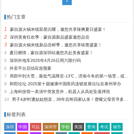
热门文章
1
蒙自源火锅米线双星闪耀，邀您共享辣爽夏日盛宴！
2
深圳美食狂欢季：蒙自源新品盛宴邀您品尝
3
蒙自源火锅米线新品尝鲜季，邀您共享味蕾盛宴！
4
夏日燃情，蒙自源深圳站邀您共赴美食盛宴！
5
深圳外地车2025年4月26日周六限行吗
6
外卖平台启动应急预案
7
局部中到大雪，最低气温降至-13℃，济南今冬的第一场雪，或跟去年同一时间！
8
和熙论坛·2025第十届健康中国医药连锁发展论坛在泰州举办
9
上海科技馆一表演中突发意外，机器人从高处坠落摔毁
10
男子4岁时遭姑姑拐卖，38年后终回家认亲！聋哑父母苦寻多年，母亲已抱憾离世丨红星寻人
标签列表
深圳
中国
可以
深圳市
学校
美国
查询
考试
城市