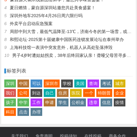
4
夏日燃情，蒙自源深圳站邀您共赴美食盛宴！
5
深圳外地车2025年4月26日周六限行吗
6
外卖平台启动应急预案
7
局部中到大雪，最低气温降至-13℃，济南今冬的第一场雪，或跟去年同一时间！
8
和熙论坛·2025第十届健康中国医药连锁发展论坛在泰州举办
9
上海科技馆一表演中突发意外，机器人从高处坠落摔毁
10
男子4岁时遭姑姑拐卖，38年后终回家认亲！聋哑父母苦寻多年，母亲已抱憾离世丨红星寻人
标签列表
深圳
中国
可以
深圳市
学校
美国
查询
考试
城市
我们
公司
到达
自己
住房
医院
一个
特朗普
企业
孩子
中学
工作
申请
学生
公积金
违章
信息
疫情
科目
点击
办理
关于我们
免责声明
投稿须知
在线投稿
商务合作