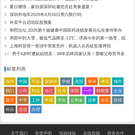
4
夏日燃情，蒙自源深圳站邀您共赴美食盛宴！
5
深圳外地车2025年4月26日周六限行吗
6
外卖平台启动应急预案
7
和熙论坛·2025第十届健康中国医药连锁发展论坛在泰州举办
8
局部中到大雪，最低气温降至-13℃，济南今冬的第一场雪，或跟去年同一时间！
9
上海科技馆一表演中突发意外，机器人从高处坠落摔毁
10
男子4岁时遭姑姑拐卖，38年后终回家认亲！聋哑父母苦寻多年，母亲已抱憾离世丨红星寻人
标签列表
深圳
中国
可以
深圳市
学校
美国
查询
考试
城市
我们
公司
到达
自己
住房
医院
一个
特朗普
企业
孩子
中学
工作
申请
学生
公积金
违章
信息
疫情
科目
点击
办理
关于我们
免责声明
投稿须知
在线投稿
商务合作