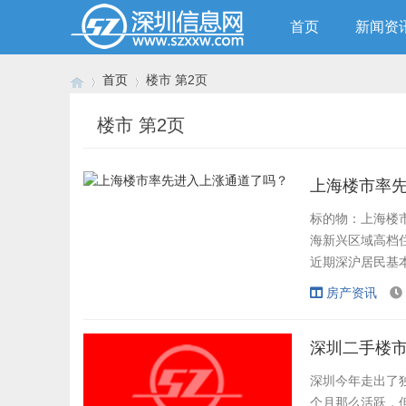
首页
新闻资
首页
楼市 第2页
楼市 第2页
›
›
上海楼市率
标的物：上海楼
海新兴区域高档
近期深沪居民基
量占楼市一半，
房产资讯
于地铁沿线或者虹
易总价300万以
深圳二手楼
深圳今年走出了
个月那么活跃，