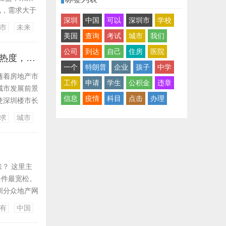
说，需求大于
深圳
中国
可以
深圳市
学校
买房时机很
市
未来
定价，尤其是
美国
查询
考试
城市
我们
公司
到达
自己
住房
医院
今年四大一线城市中，深圳楼市格外引人注目。疫情之下，一波“逆势”热度，再到监管部门制止违规行为，就显得格外有趣。你认为深圳楼市有什么特别之处，未来发展趋势如何？
一个
特朗普
企业
孩子
中学
随着房地产市
工作
申请
学生
公积金
违章
城市发展前景
信息
疫情
科目
点击
办理
使深圳楼市长
房地产业的
求
城市
房地产在持
？ 这里主
条件最宽松。
圳分众地产网
场才能稳定投
有
中国
中最高，比北