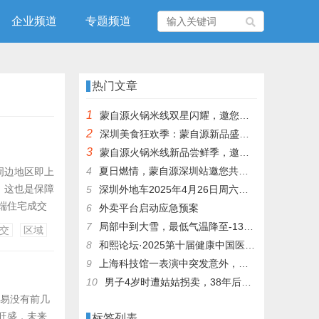
企业频道
专题频道
热门文章
1
蒙自源火锅米线双星闪耀，邀您共享辣爽夏日盛宴！
2
深圳美食狂欢季：蒙自源新品盛宴邀您品尝
3
蒙自源火锅米线新品尝鲜季，邀您共享味蕾盛宴！
4
夏日燃情，蒙自源深圳站邀您共赴美食盛宴！
周边地区即上
，这也是保障
5
深圳外地车2025年4月26日周六限行吗
端住宅成交
6
外卖平台启动应急预案
，基本都位
7
局部中到大雪，最低气温降至-13℃，济南今冬的第一场雪，或跟去年同一时间！
交
区域
50-90交
8
和熙论坛·2025第十届健康中国医药连锁发展论坛在泰州举办
9
上海科技馆一表演中突发意外，机器人从高处坠落摔毁
10
男子4岁时遭姑姑拐卖，38年后终回家认亲！聋哑父母苦寻多年，母亲已抱憾离世丨红星寻人
交易没有前几
旺盛，未来
标签列表