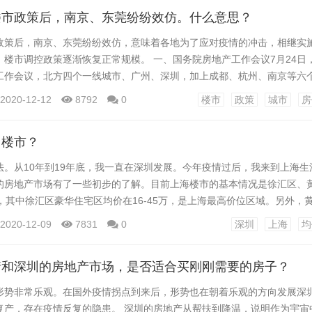
36%，比广州高2.09倍。 2.深...
楼市政策后，南京、东莞纷纷效仿。什么意思？
政策后，南京、东莞纷纷效仿，意味着各地为了应对疫情的冲击，相继实
，楼市调控政策逐渐恢复正常规模。 一、国务院房地产工作会议7月24日
工作会议，北方四个一线城市、广州、深圳，加上成都、杭州、南京等六
过后，全国楼市基本恢复，部分城市楼市受疫情影响，政府采取宽松措施救
2020-12-12
8792
0
楼市
政策
城市
房
，召集这样的代表性城市，目的是听取这些城市的意见，积累整顿市场混
署下一阶段的工作。 也就是说，中央已经意识到...
圳楼市？
法。从10年到19年底，我一直在深圳发展。今年疫情过后，我来到上海生
的房地产市场有了一些初步的了解。目前上海楼市的基本情况是徐汇区、
，其中徐汇区豪华住宅区均价在16-45万，是上海最高价位区域。另外，
元。截至2020年7月9日，上海二手房和新房均价分别为51191元和6320
2020-12-09
7831
0
深圳
上海
均
均价在1-3万元的楼盘，这意味着整体市场已经变成了两极分化的深圳安居
上半年，深圳楼市迎来小牛市...
情和深圳的房地产市场，是否适合买刚刚需要的房子？
形势非常乐观。在国外疫情拐点到来后，形势也在朝着乐观的方向发展深
复产，存在疫情反复的隐患。 深圳的房地产从帮扶到降温，说明作为宇宙