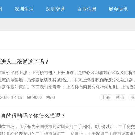
讯
深圳生活
深圳交通
百业信息
展会快讯
先进入上涨通道了吗？
市量价平稳上涨，上海楼市进入上升通道，是中心区和浦东新区以及虹桥
住宅的聚集地，后续发展势头将被抢占。未来上海楼市的两级分化会加剧
本居住权的原则。下面我们来看看： 上海楼市两极分化持续加剧。上海高
整体平均成交价格提高。 虹桥周边的松江区和青浦区是新房交易的前两位
2020-12-15
9002
0
上海
楼市
成
桥商务区附近。售价高于上述两个城区的均价。 楼市二手房主要交易单位：
内。 通过这个面积和总价，房地产分布区域...
市真的很酷吗？你怎么想呢？
独立市场，几乎领先全国楼市到深圳天河二手房网。6月份以后，二手房
但这并不代表深圳的二手楼市就凉了！ 总量上，由于深圳二手房市场需求