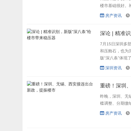
楼市基础很好。
行，不要过于担
房产资讯
多说，大家都知
的问题。目前海外
深论 | 精
7月15日深圳多
和压舱石，也为深
版“深八条”体现
来住的、不是用来炒
深圳资讯
重磅！深圳
昨晚，深圳、无
槛调整、分期缴
房产资讯