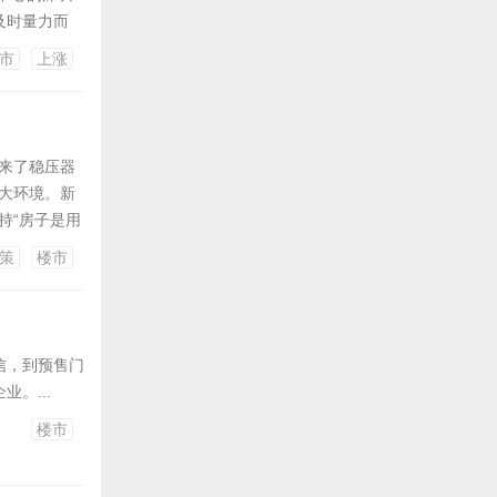
及时量力而
觉得没必要
市
上涨
是海外进口
带来了稳压器
策大环境。新
持“房子是用
策
楼市
信，到预售门
。...
楼市