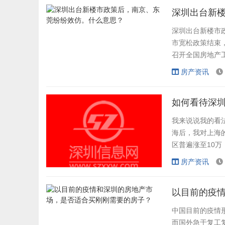
京高20%，比上海高
深圳出台新
深圳出台新楼市
市宽松政策结束
召开全国房地产
市出席。 疫情
房产资讯
价过热。一方面
流调控的经验，部
如何看待深
我来说说我的看
海后，我对上海
区普遍涨至10万
般均价在7-10万
房产资讯
很多地区有很多
说深圳楼市。目前
以目前的疫
中国目前的疫情
而国外急于复工