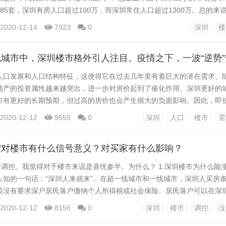
85套，深圳有房人口超过100万，而深圳常住人口超过1300万。总的来
楼市不用担心，只是暂时的回调，保持平缓的走势，未来还会长期上涨。 
2020-12-14
7923
0
深圳
楼
够的时间和空间选房子。大家都知道年初深圳楼市一片混乱。二手房一天
地区，比如宝中和光明，一夜之间飙升了100万，...
人口发展和人口结构特征，这使得它在过去几年里有着巨大的潜在需求。
地产的投资属性越来越突出，进一步对房价起到了催化作用。深圳更好的
市有更好的长期预期，但过高的房价也会产生很大的负面影响。因此，即
撑，但仍需要监管措施的引导才能稳步发展，未来楼市的监管也将是深圳
2020-12-12
9555
0
深圳
人口
楼市
需
发展和人口结构的特殊性，加上空间狭小和经济发展的助推作用，使得深圳
性日益突出。人口增量大，人口结构特殊，使得深圳购房潜在...
控对楼市有什么信号意义？对买家有什么影响？
紧调控。我觉得对于楼市来说是喜忧参半。为什么？ 1.深圳楼市为什么能涨
人知的一句话：“深圳人来就来”。在超一线城市和一线城市，深圳人买房
策没有要求深户居民落户缴纳个人所得税或社会保险。居民落户可以在深
货币宽松的预期，许多投资者认为市场通胀周期即将到来，只有房地产市
2020-12-12
8156
0
深圳
楼市
调控
没
无数资金在哄抢房子。相关数据对比分析，6月份深圳二手房均价在四市