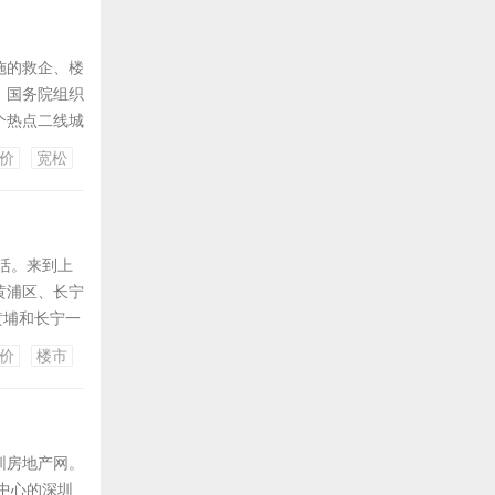
施的救企、楼
，国务院组织
个热点二线城
企，导致房
价
宽松
乱的经验，交
活。来到上
黄浦区、长宁
黄埔和长宁一
3元。但上海
价
楼市
客。 再来说
圳房地产网。
中心的深圳