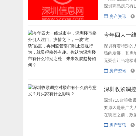
深圳商品房只有1
供给，所以二手
房产资讯
重要。现在有足
前海和南山附近的
深圳有着特殊的
场的发展，其房
无疑会让当地楼
期有强有力的支
房产资讯
锚。 深圳人口
续发展中的投资属
深圳收紧调
深圳715政策收
要原因是最广为
在调控之前，政
买房。由于央行
房产资讯
资，所以深圳有