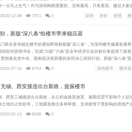
补一点马上生气！作为深圳刚刚需要的，没有最高，只有更高。建议大家
心。具体意见分享如下，供参考。 第一，对我国目前疫情的一些认识，我
2020-12-08
7871
0
深圳
房价
疫情
楼
道，疫情已经完全控制，疫情基本过去了，连武汉都解除了。 主要关心的
投入主要在东北和西北，其他地区的海外投入依然乐观。...
准识别，新版“深八条”给楼市带来稳压器
部门联合发布稳定楼市的通知即简称新版“深八条”，为深圳楼市健康发展
圳应对疫情冲击，完成“六稳”“六保”及全年经济社会目标任务提供了政
了贯彻落实党中央、国务院决策部署的深圳决心深圳行动。新版“深八条”坚
的”...
2020-07-16
9754
0
深圳楼市
楼市政
、无锡、西安接连出台新政，提振楼市
锡、西安三城接连出台新政，从公积金政策放宽、逾期还贷不影响个人征
纳土地出让价款等，三地紧急推出多种举措，支持疫情下受影响的房地产企业
2020-02-13
8398
0