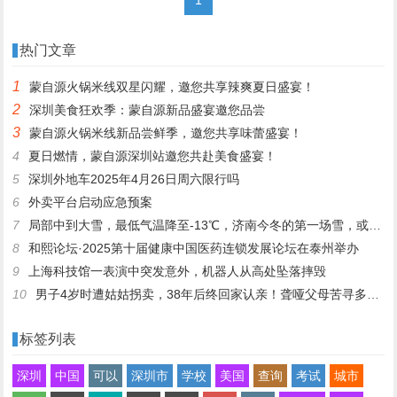
热门文章
1
蒙自源火锅米线双星闪耀，邀您共享辣爽夏日盛宴！
2
深圳美食狂欢季：蒙自源新品盛宴邀您品尝
3
蒙自源火锅米线新品尝鲜季，邀您共享味蕾盛宴！
4
夏日燃情，蒙自源深圳站邀您共赴美食盛宴！
5
深圳外地车2025年4月26日周六限行吗
6
外卖平台启动应急预案
7
局部中到大雪，最低气温降至-13℃，济南今冬的第一场雪，或跟去年同一时间！
8
和熙论坛·2025第十届健康中国医药连锁发展论坛在泰州举办
9
上海科技馆一表演中突发意外，机器人从高处坠落摔毁
10
男子4岁时遭姑姑拐卖，38年后终回家认亲！聋哑父母苦寻多年，母亲已抱憾离世丨红星寻人
标签列表
深圳
中国
可以
深圳市
学校
美国
查询
考试
城市