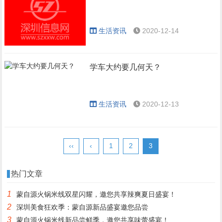
生活资讯
2020-12-14
学车大约要几何天？
生活资讯
2020-12-13
‹‹
‹
1
2
3
热门文章
1
蒙自源火锅米线双星闪耀，邀您共享辣爽夏日盛宴！
2
深圳美食狂欢季：蒙自源新品盛宴邀您品尝
3
蒙自源火锅米线新品尝鲜季，邀您共享味蕾盛宴！