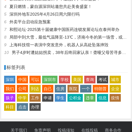
4
夏日燃情，蒙自源深圳站邀您共赴美食盛宴！
5
深圳外地车2025年4月26日周六限行吗
6
外卖平台启动应急预案
7
和熙论坛·2025第十届健康中国医药连锁发展论坛在泰州举办
8
局部中到大雪，最低气温降至-13℃，济南今冬的第一场雪，或跟去年同一时间！
9
上海科技馆一表演中突发意外，机器人从高处坠落摔毁
10
男子4岁时遭姑姑拐卖，38年后终回家认亲！聋哑父母苦寻多年，母亲已抱憾离世丨红星寻人
标签列表
深圳
中国
可以
深圳市
学校
美国
查询
考试
城市
我们
公司
到达
自己
住房
医院
一个
特朗普
企业
孩子
中学
工作
申请
学生
公积金
违章
信息
疫情
科目
点击
办理
关于我们
免责声明
投稿须知
在线投稿
商务合作