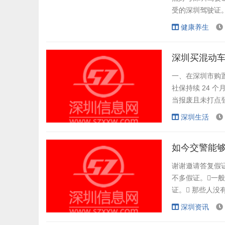
受的深圳驾驶证。
驾校靠谱，没
健康养生
敬学员，不骂学
src="h...
深圳买混动
一、在深圳市购置
社保持续 24 
当报废且未打点登
车增量调控办理系
深圳生活
品，同时还
深圳市小汽车增量
如今交警能
谢谢邀请答复假证
不多假证。一般
证。 那些人没
些人因为驾照扣1
深圳资讯
多假证。但因为