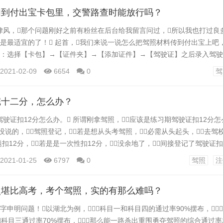
罚款，...
加到付出宝卡包里，交警路查时能放行吗？
风，那个问题刚好之前有粉丝在后台给我留言问过，所以我也打过良
该是最适宜的了！ 起首，我们来说一说怎么把驾照材料传到付出宝上吧，
次为：选择【卡包】→【证件夹】→【添加证件】→【驾驶证】之后录入驾
了深圳交警德律风。 那么，我们是不是把驾照信息上传到付出宝之后，
2021-02-09
6654
0
驾
呢？谜底是因地而异深圳交警德律风。为什么呢？因为按照我打德律
要广东深圳地域的交警是认...
完十二分，怎么办？
驶证扣12分怎么办。 所谓刚拿驾照，应该是练习期驾驶证扣12分怎
没说的，驾照登记，若是想从头考驾照，必需从头起头，去驾
本题扣12分，若是是一次性扣12分，没余地了，间接登记了驾驶证扣
扣12分，还有救驾驶证扣12分怎么办。C照练习期可扣11分没问题的。
2021-01-25
6797
0
驾照
注
留几分待转证后再扣。那是最好的法子。 还有一种法子，只要不
照堪比高考，考个驾照，实的有那么难吗？
数字申明问题！以湖北为例，科目一和科目四的通过率90%摆布，
科目三通过率70%摆布，那么能一路杀出重围勇夺驾照的综合通过率