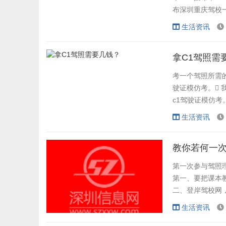
布深圳重庆驾校一
为34.13
生活资讯
时，拿到驾
根本都能拿...
拿C1驾照需
考一个驾照所需
驶证模仿考。
c1驾驶证模仿考
料和小吃破费10
生活资讯
还包罗来回路费
在里面（100），
教你若何一次
第一次参与驾照
第一、要把课本教
二、登岸驾校网，
 第三、再
生活资讯
验试题。 