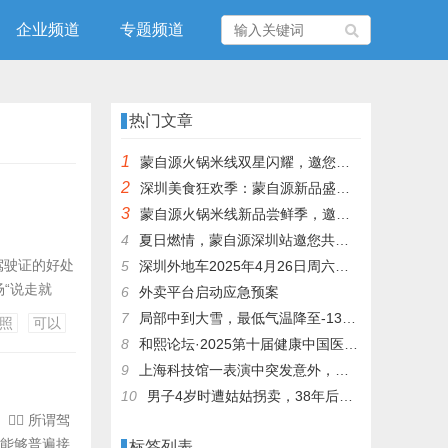
企业频道
专题频道
热门文章
1
蒙自源火锅米线双星闪耀，邀您共享辣爽夏日盛宴！
2
深圳美食狂欢季：蒙自源新品盛宴邀您品尝
3
蒙自源火锅米线新品尝鲜季，邀您共享味蕾盛宴！
4
夏日燃情，蒙自源深圳站邀您共赴美食盛宴！
lt="有驾驶证的好处
5
深圳外地车2025年4月26日周六限行吗
场“说走就
6
外卖平台启动应急预案
 开车上下班
7
局部中到大雪，最低气温降至-13℃，济南今冬的第一场雪，或跟去年同一时间！
照
可以
8
和熙论坛·2025第十届健康中国医药连锁发展论坛在泰州举办
9
上海科技馆一表演中突发意外，机器人从高处坠落摔毁
10
男子4岁时遭姑姑拐卖，38年后终回家认亲！聋哑父母苦寻多年，母亲已抱憾离世丨红星寻人
 所谓驾
人能够普遍接
标签列表