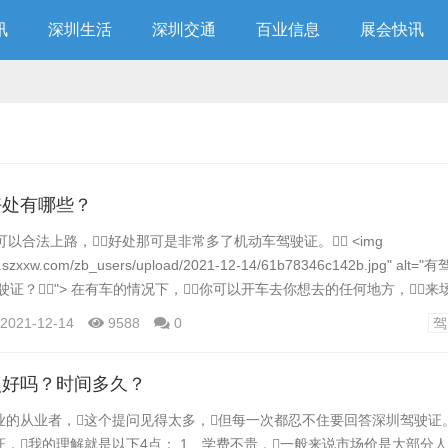
讯
深圳生活
深圳交通
百业信息
展会快讯
好处有哪些？
可以合法上路，好处那可是非常多了机动车驾驶证。 ˂img
ww.szxxw.com/zb_users/upload/2021-12-14/61b78346c142b.jpg" a
驶证？"˃ 在有车的情况下，你可以开车去你想去的任何地方，来
驾驶证。近一点，可以在周边玩玩；远一点，进藏都不是事。
2021-12-14
9588
0
驾
动车驾驶证。可以自己掌握时间，免得自己迟...
照好吗？时间多久？
的从业者，这个提问见得太多，但每一次都忍不住要回答深圳驾驶证。
，我的理解就是以下4点： 1、学费不贵，一般来说市场价是大部分