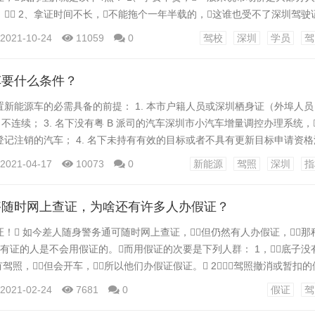
 2、拿证时间不长，不能拖个一年半载的，这谁也受不了深圳驾驶证
有乱七八糟的收费，没有中途收费，收费透明深圳驾驶证。 4、教练好
2021-10-24
11059
0
驾校
深圳
学员
驾
员深圳驾驶证。 那么深圳驾驶证，深圳考驾照的情况符合以上4点吗？
车要什么条件？
新能源车的必需具备的前提： 1. 本市户籍人员或深圳栖身证（外埠人员）；
个月不连续； 3. 名下没有粤 B 派司的汽车深圳市小汽车增量调控办理系统，
记注销的汽车； 4. 名下未持有有效的目标或者不具有更新目标申请资
统。 二、相关材料的筹办 在申请新能源车购置目标前，身份证
2021-04-17
10073
0
新能源
驾照
深圳
指
要满足小我名下没有深圳派司的汽车，以及应当报废且未打点登记注
调控办理系统。...
够随时网上查证，为啥还有许多人办假证？
！ 如今差人随身警务通可随时网上查证，但仍然有人办假证，那
有证的人是不会用假证的。而用假证的次要是下列人群： 1，底子没
有驾照，但会开车，所以他们办假证假证。 2，驾照撤消或暂扣的
2分，或者撤消了，所以办假证假证。 3，跑长途怕扣分的假证。
2021-02-24
7681
0
假证
驾
到外埠怕扣分，所以办假证。 交律例定，驾驶车辆必需有契合天