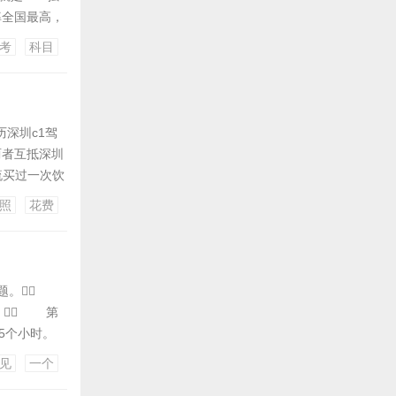
率全国最高，
学生大一入校
考
科目
明考上大学的
深圳c1驾
两者互抵深圳
流买过一次饮
00（那此中
照
花费
的油费能够算
试题。
。 第
个小时。
圳学车理论测
见
一个