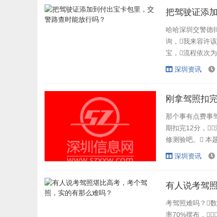
证。不然会拘留，
把驾驶证添
哈哈深圳交警德律
询，我来容许
宝，流程依
页就能够上传完成
深圳资讯
消带驾照出门了
信息，目前只
刚拿驾照扣
那个事有点费事驾
期扣完12分，
修测验吧。 
办。 若是累计
深圳资讯
先扣11分以内。
高清抓拍...
有人说考驾
考驾照难吗？
率70%摆布，