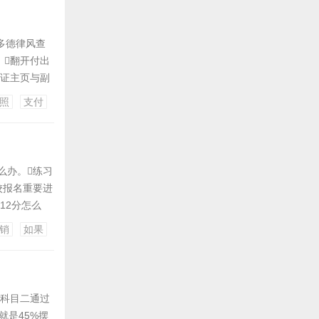
多德律风查
翻开付出
驶证主页与副
就能够不
照
支付
风征询得到的
么办。练习
校报名重要进
12分怎么
故你能够
销
如果
是现场抓住或
科目二通过
就是45%摆