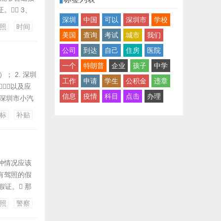
。 3、
深圳
中国
可以
深圳市
学校
说话，尊
照
时间
 ˂img
美国
查询
考试
城市
我们
公司
到达
自己
住房
医院
一个
特朗普
企业
孩子
中学
 2. 深圳
工作
申请
学生
公积金
违章
以及应
信息
疫情
科目
点击
办理
格深圳市小汽
和驾照是必备
标
补贴
销的汽车才行
种情况应该
有驾照的假
假证。 那
 那类人不
照
警察
分的驾照假