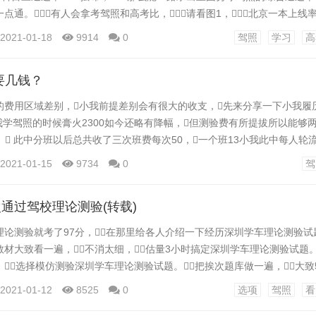
点通。有人会拿考驾照和高考比，请看图1，北京一本上线
%；湖北为9.56%。很清晰吧，跟高考比，差远了。 在校大
2021-01-18
9914
0
驾照
学习
高
照的1%，那结业时90%以上都有驾照深圳重庆驾校一点通。那申
要几钱？
的费用区域差别，小我前提差别会有很大的收支，先来分享一下小我履历
 我学驾照的时候膏火2300如今还略有降幅，但测验费有所提拔所以能够
。 此中分班以后总共收了三次班费每次50，一个班13小我此中每人轮
0，给锻练买过一次早餐15，此中测验四次测验费记不清了仿佛没超越5
2021-01-15
9734
0
驾
因为是驾校摆设车同一接送），仿佛再没有什么破费若是算的话摩托车
因为驾校离家不远中午...
通过驾校理论测验(转载)
理论测验就考了97分，在那里给各人介绍一下经历深圳学车理论测验
材大致看一遍，不消太细，估量3小时搞定深圳学车理论测验试题
选择模仿测验深圳学车理论测验试题。把挨次题库做一遍，大致5
把错题做2遍深圳学车理论测验试题。 第四、要做5遍模仿试题深
2021-01-12
8525
0
选项
驾照
看
第五、再把错题集做2遍深圳学车理论测验试题。 第六、...