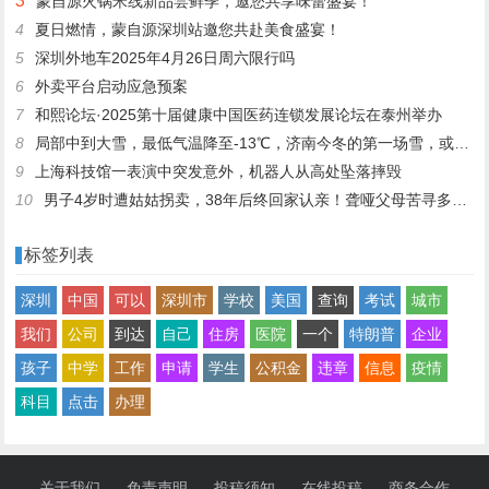
3
蒙自源火锅米线新品尝鲜季，邀您共享味蕾盛宴！
4
夏日燃情，蒙自源深圳站邀您共赴美食盛宴！
5
深圳外地车2025年4月26日周六限行吗
6
外卖平台启动应急预案
7
和熙论坛·2025第十届健康中国医药连锁发展论坛在泰州举办
8
局部中到大雪，最低气温降至-13℃，济南今冬的第一场雪，或跟去年同一时间！
9
上海科技馆一表演中突发意外，机器人从高处坠落摔毁
10
男子4岁时遭姑姑拐卖，38年后终回家认亲！聋哑父母苦寻多年，母亲已抱憾离世丨红星寻人
标签列表
深圳
中国
可以
深圳市
学校
美国
查询
考试
城市
我们
公司
到达
自己
住房
医院
一个
特朗普
企业
孩子
中学
工作
申请
学生
公积金
违章
信息
疫情
科目
点击
办理
关于我们
免责声明
投稿须知
在线投稿
商务合作