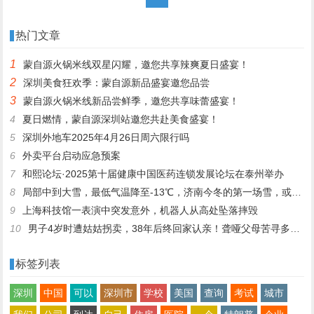
热门文章
1
蒙自源火锅米线双星闪耀，邀您共享辣爽夏日盛宴！
2
深圳美食狂欢季：蒙自源新品盛宴邀您品尝
3
蒙自源火锅米线新品尝鲜季，邀您共享味蕾盛宴！
4
夏日燃情，蒙自源深圳站邀您共赴美食盛宴！
5
深圳外地车2025年4月26日周六限行吗
6
外卖平台启动应急预案
7
和熙论坛·2025第十届健康中国医药连锁发展论坛在泰州举办
8
局部中到大雪，最低气温降至-13℃，济南今冬的第一场雪，或跟去年同一时间！
9
上海科技馆一表演中突发意外，机器人从高处坠落摔毁
10
男子4岁时遭姑姑拐卖，38年后终回家认亲！聋哑父母苦寻多年，母亲已抱憾离世丨红星寻人
标签列表
深圳
中国
可以
深圳市
学校
美国
查询
考试
城市