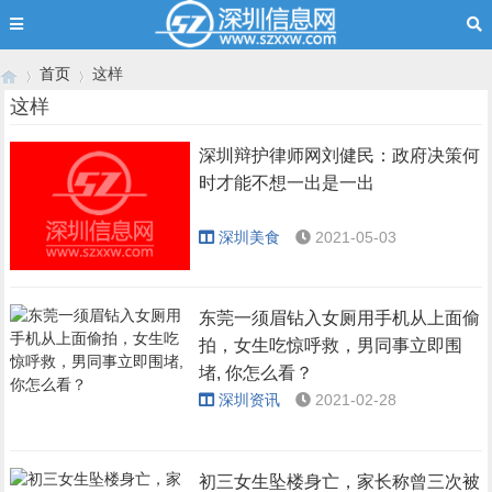
首页
这样
这样
深圳辩护律师网刘健民：政府决策何
›
›
时才能不想一出是一出
深圳美食
2021-05-03
东莞一须眉钻入女厕用手机从上面偷
拍，女生吃惊呼救，男同事立即围
堵, 你怎么看？
深圳资讯
2021-02-28
初三女生坠楼身亡，家长称曾三次被