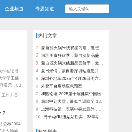
企业频道
专题频道
热门文章
1
蒙自源火锅米线双星闪耀，邀您共享辣爽夏日盛宴！
2
深圳美食狂欢季：蒙自源新品盛宴邀您品尝
3
蒙自源火锅米线新品尝鲜季，邀您共享味蕾盛宴！
4
夏日燃情，蒙自源深圳站邀您共赴美食盛宴！
工大学在读博
大学学工部
5
深圳外地车2025年4月26日周六限行吗
容显示，
6
外卖平台启动应急预案
赴英国某知名大
7
和熙论坛·2025第十届健康中国医药连锁发展论坛在泰州举办
工作人员
长时间同居。
8
局部中到大雪，最低气温降至-13℃，济南今冬的第一场雪，或跟去年同一时间！
9
上海科技馆一表演中突发意外，机器人从高处坠落摔毁
少？
10
男子4岁时遭姑姑拐卖，38年后终回家认亲！聋哑父母苦寻多年，母亲已抱憾离世丨红星寻人
将公布2004
0＃入场券
标签列表