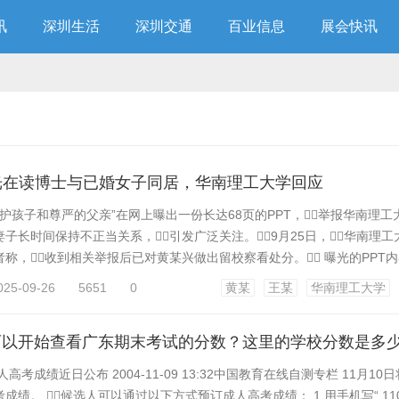
讯
深圳生活
深圳交通
百业信息
展会快讯
曝光在读博士与已婚女子同居，华南理工大学回应
守护孩子和尊严的父亲”在网上曝出一份长达68页的PPT，举报华南理
子长时间保持不正当关系，引发广泛关注。9月25日，华南理工
称，收到相关举报后已对黄某兴做出留校察看处分。 曝光的PPT内
于2015年相识，2019年结婚后育有一女。2024年7月，王某
025-09-26
5651
0
黄某
王某
华南理工大学
了同在该知名大学就读的公派留学生黄某兴，随后两人关系渐深并
...
可以开始查看广东期末考试的分数？这里的学校分数是多
高考成绩近日公布 2004-11-09 13:32中国教育在线自测专栏 11月10日
成绩。 候选人可以通过以下方式预订成人高考成绩： 1.用手机写“ 11