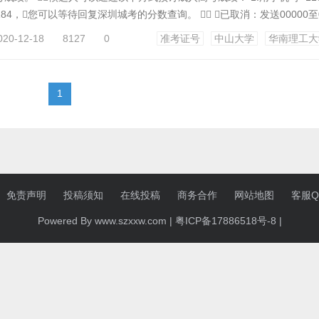
184，您可以等待回复深圳城考的分数查询。  （已取消：发送00000至0
电话为020-。） 2.用手机写“ 112入场券号”，将其发送至09500，
020-12-18
8127
0
准考证号
中山大学
华南理工大
。 （取消：将0000...
1
免责声明
投稿须知
在线投稿
商务合作
网站地图
客服QQ
Powered By www.szxxw.com |
粤ICP备17886518号-8
|