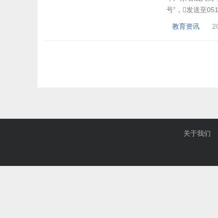
号”，发送至05
城考得分查询。
教育资讯
2
复深圳成吉分数查询
关于我们