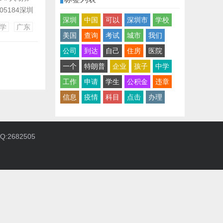
5184深圳
深圳
中国
可以
深圳市
学校
您可以等待回
学
广东
美国
查询
考试
城市
我们
公司
到达
自己
住房
医院
一个
特朗普
企业
孩子
中学
工作
申请
学生
公积金
违章
信息
疫情
科目
点击
办理
:2682505